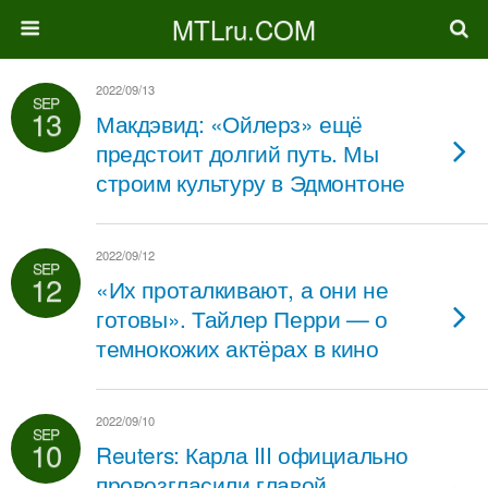
MTLru.COM
2022/09/13
SEP
13
Макдэвид: «Ойлерз» ещё
предстоит долгий путь. Мы
строим культуру в Эдмонтоне
2022/09/12
SEP
12
«Их проталкивают, а они не
готовы». Тайлер Перри — о
темнокожих актёрах в кино
2022/09/10
SEP
10
Reuters: Карла III официально
провозгласили главой