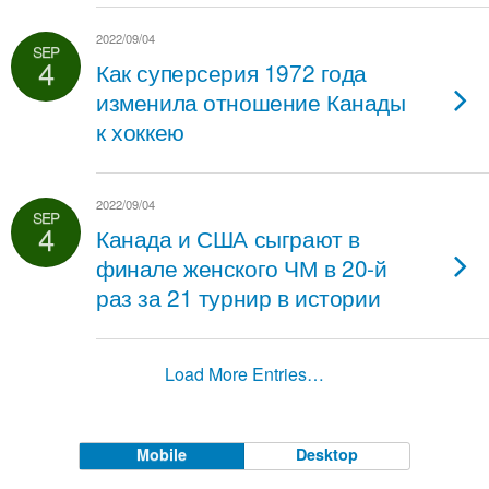
2022/09/04
SEP
4
Как суперсерия 1972 года
изменила отношение Канады
к хоккею
2022/09/04
SEP
4
Канада и США сыграют в
финале женского ЧМ в 20-й
раз за 21 турнир в истории
Load More Entries…
Mobile
Desktop