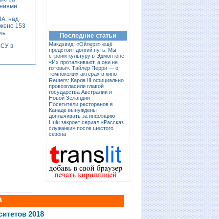
аниями
А: над
ожено 153
чь
Последние статьи
Макдэвид: «Ойлерз» ещё
ВСУ в
предстоит долгий путь. Мы
строим культуру в Эдмонтоне
«Их проталкивают, а они не
готовы». Тайлер Перри — о
темнокожих актёрах в кино
Reuters: Карла III официально
провозгласили главой
государства Австралии и
Новой Зеландии
Посетители ресторанов в
Канаде вынуждены
доплачивать за инфляцию
Hulu закроет сериал «Рассказ
служанки» после шестого
сезона
а
ситетов 2018