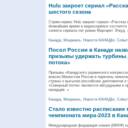
Hulu закроет сериал «Расск
шестого сезона
Стрим-сервис Hulu закроет сериал «Рассказ 
ближайшее время в видеосервисе состоится 
сюжета сериала лег роман Маргарет Этвуд.
Канада
,
Монреаль
,
Новости КАНАДЫ
,
Событ
Посол России в Канаде наз
призывы удержать турбины 
потока»
Призывы «Канадского украинского конгресса» 
внесен Минюстом России в перечень нежела
страны о высылке российских дипломатов и 
«Северный поток» являются абсурдными и 
канадцев.
»
Канада
,
Монреаль
,
Новости КАНАДЫ
,
Событ
Стало известно расписание
чемпионата мира-2023 в Кан
Международная федерация хоккея (ИИХФ) н