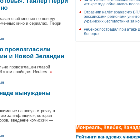
 готовы». Тайлер Перри
четыре года обменялись посл
ино
Отразили налёт вражеских БПЛ
российскими регионами уничт
казал своё мнение по поводу
украинских беспилотника за но
еменных кино и сериалах. Перри
Ребёнок пострадал при атаке 
Донецке
ия
но провозгласили
лии и Новой Зеландии
льно провозглашен главой
б этом сообщает Reuters.
»
ия
анаде вынуждены
внимание на новую строчку в
сию за инфляцию», которая
оров, введение комиссии —
Монреаль, Квебек, Канад
ия
Рейтинги канадских универ