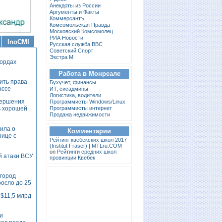
Анекдоты из России
Аргументы и Факты
Коммерсантъ
Комсомольская Правда
Московский Комсомолец
РИА Новости
InoCMI
Русская служба BBC
Советский Спорт
Экстра М
кордах
Работа в Монреале
ить права
Бухучет, финансы
ассе
ИТ, сисадмины
Логистика, водители
вершения
Программисты Windows/Linux
ь хорошей
Программисты интернет
Продажа недвижимости
ила о
Комментарии
нице с
Pейтинг квебекских школ 2017
(Institut Fraser) | MTLru.COM
on
Рейтинги средних школ
й атаки ВСУ
провинции Квебек
лгород
осло до 25
 $11,5 млрд
и