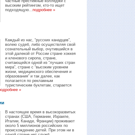
частные престижные колледжи с
высоким рейтингом, кто-то ищет
подходящую...
подробнее »
Каждый из нас, “русских канадцев”,
волею судеб, либо осуществляя свой
сознательный выбор, очутившийся в
этой далекой от России стране хоккея
и кленового сиропа, стране,
считающейся одной из “лучших стран
мира”, стране с “высоким уровнем
жизни, медицинского обеспечения и
образования” и так далее, как
полагается по рекламным
туристическим буклетам, старается
подробнее »
ии
В настоящее время в высокоразвитых
странах (США, Германии, Израиле,
Италии, Канаде, Франции) проживают
около 5 миллионов российских по
происхождению детей. При этом ни в
одной стране нет служб