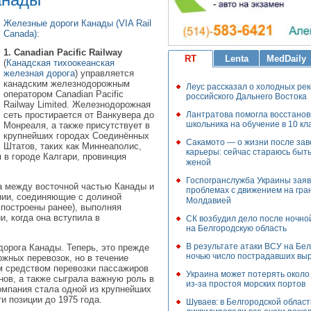
Железные дороги Канады (VIA Rail
Canada)
:
1. Canadian Pacific Railway
RT
Lenta
MedDaily
(
Канадская тихоокеанская
железная дорога
) управляется
канадским железнодорожным
Леус рассказал о холодных ре
оператором Canadian Pacific
российского Дальнего Востока
Railway Limited. Железнодорожная
Лантратова помогла восстанов
сеть простирается от Ванкувера до
школьника на обучение в 10 кл
Монреаля, а также присутствует в
крупнейших городах Соединённых
Сакамото — о жизни после за
Штатов, таких как Миннеаполис,
карьеры: сейчас стараюсь быт
 в городе Калгари, провинция
женой
Госпогранслужба Украины заяв
а между восточной частью Канады и
проблемах с движением на гра
инии, соединяющие с долиной
Молдавией
 построены ранее), выполняя
, когда она вступила в
СК возбудил дело после ночно
на Белгородскую область
В результате атаки ВСУ на Бе
дорога Канады. Теперь, это прежде
ночью число пострадавших выр
жных перевозок, но в течение
м средством перевозки пассажиров
Украина может потерять около
нов, а также сыграла важную роль в
из-за простоя морских портов
омпания стала одной из крупнейших
и позиции до 1975 года.
Шуваев: в Белгородской област