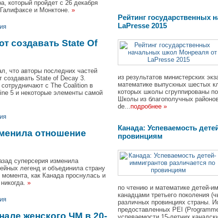
а, который пройдет с 26 декабря
х Галифаксе и Монктоне.
»
Рейтинг государственных 
LaPresse 2015
ия
т создавать State Of
ал, что авторы последних частей
из результатов министерских эк
т создавать State of Decay 3.
математике выпускных шестых кла
сотрудничают с The Coalition в
которых школы сгруппированы по
ine 5 и некоторые элементы самой
Школы из благополучных районо
de...
подробнее »
ия
Канада: Успеваемость дете
зменила отношение
провинциям
азад суперсерия изменила
кейных легенд и объединила страну
 момента, как Канада проснулась и
 никогда.
»
по чтению и математике детей-и
канадцами третьего поколения (ч
ия
различных провинциях страны. И
предоставленных PEI (Programme d
але женского ЧМ в 20-
успеваемости 15-летних канадски