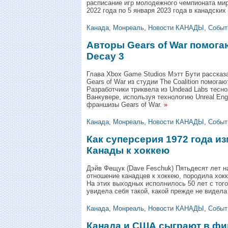
расписание игр молодежного чемпионата мир
2022 года по 5 января 2023 года в канадски
Канада
,
Монреаль
,
Новости КАНАДЫ
,
Событ
Авторы Gears of War помогаю
Decay 3
Глава Xbox Game Studios Мэтт Бути рассказ
Gears of War из студии The Coalition помогаю
Разработчики триквела из Undead Labs тесно 
Ванкувере, используя технологию Unreal Eng
франшизы Gears of War.
»
Канада
,
Монреаль
,
Новости КАНАДЫ
,
Событ
Как суперсерия 1972 года и
Канады к хоккею
Дэйв Фещук (Dave Feschuk) Пятьдесят лет н
отношение канадцев к хоккею, породила хок
На этих выходных исполнилось 50 лет с того
увидела себя такой, какой прежде не видела
Канада
,
Монреаль
,
Новости КАНАДЫ
,
Событ
Канада и США сыграют в фин