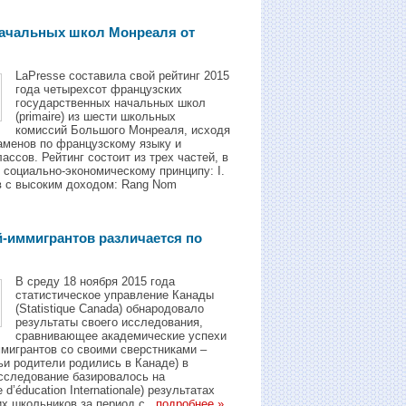
начальных школ Mонреаля от
LaPresse составила свой рейтинг 2015
года четырехсот французских
государственных начальных школ
(primaire) из шести школьных
комиссий Большого Монреаля, исходя
заменов по французскому языку и
ссов. Рейтинг состоит из трех частей, в
 социально-экономическому принципу: I.
в с высоким доходом: Rang Nom
й-иммигрантов различается по
В среду 18 ноября 2015 года
статистическое управление Канады
(Statistique Canada) обнародовало
результаты своего исследования,
сравнивающее академические успехи
ммигрантов со своими сверстниками –
ьи родители родились в Канаде) в
сследование базировалось на
’éducation Internationale) результатax
х школьников за период с...
подробнее »