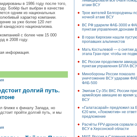
ликвидировали все очаги пожа
идированы в 1986 году после того,
атаки ВСУ
году. Бобёр был выбран в качестве
ляется одним из национальных
Трое жителей Белгородчины по
ночной атаке ВСУ
долюбивый характер компании.
дение за уже более 120 лет
ВС РФ ударили ФАБ-3000 и ФА
ой канадского национализма.
пунктам управления дронами 
 компанией с более чем 15 000
В горах Киргизии нашли пустую
рд в 2008 году.
пропавших альпинистов
Мать Костылевой — о снятии д
ная информация.
этапа Гран-при: чтобы не подв
ВС России продолжили авиауд
пунктам управления БПЛА ВС
Минобороны России показало
уничтожение ВСУ ударами ФАБ
ия
ФАБ-500
дстоит долгий путь.
Экипаж Су-35с ВКС России пр
армейскую авиацию во время у
нтоне
ВСУ
л ближе к финалу Запада, но
«Галатасарай» предложил за 
€20 млн, «Локомотив» не ответ
дстоит пройти долгий путь, и мы
предложение
Расчёты FPV-дронов сорвали 
ия
ВСУ в Херсонской области
МИД: Россия и Словения вперв