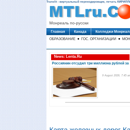
Translit - виртуальный перекодировщик, печать КИРИЛЛ
Монреаль по-русски
Главная
Канада
Колледжи Монреал
ОБРАЗОВАНИЕ
ГОС. ОРГАНИЗАЦИИ
МОН
News: Lenta.Ru
Россиянин отсудил три миллиона рублей за
9 August 2026, 7:45 a
Карта железных дорог К