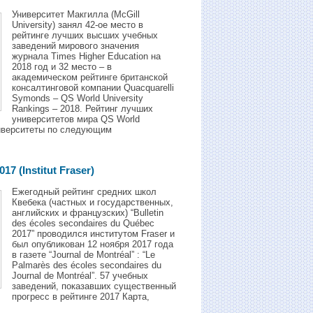
Университет Макгилла (McGill
University) занял 42-ое место в
рейтинге лучших высших учебных
заведений мирового значения
журнала Times Higher Education на
2018 год и 32 местo – в
академическом рейтинге британской
консалтинговой компании Quacquarelli
Symonds – QS World University
Rankings – 2018. Рейтинг лучших
университетов мира QS World
университеты по следующим
7 (Institut Fraser)
Ежегодный рейтинг средних школ
Квебека (частных и государственных,
английских и французских) “Bulletin
des écoles secondaires du Québec
2017” проводился институтом Fraser и
был опубликован 12 ноября 2017 года
в газете “Journal de Montréal” : “Le
Palmarès des écoles secondaires du
Journal de Montréal”. 57 учебных
заведений, показавших существенный
прогресс в рейтинге 2017 Карта,