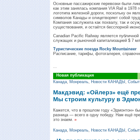
Основные пассажирские перевозки были ликв
как этим занялась компания VIA Rail в 1978 
логотипа железной дороги, поскольку он яв
символов Канады и олицетворяет собой тру
Компания заслужила как похвалу, так и осуж
существования, и остаётся бесспорной икон
Canadian Pacific Railway является публичной
служащих и рыночной капитализацией $ 7 мл
Tуристические поезда Rocky Mountaineer
Расписание, тарифы, фотогалерея, справоч
...
Новая публикация
Канада
,
Монреаль
,
Новости КАНАДЫ
,
Событ
Макдэвид: «Ойлерз» ещё пре
Мы строим культуру в Эдмо
Кажется, что в прошлом году «Эдмонтон» бы
разница — всего в одну победу. Нам ещё пре
это знаем.
»
Канада
,
Монреаль
,
Новости КАНАДЫ
,
Событ