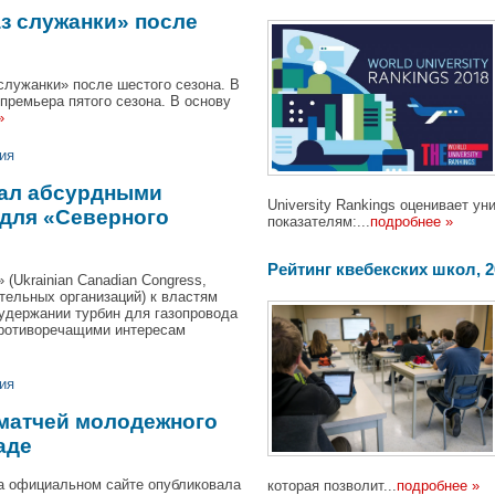
аз служанки» после
служанки» после шестого сезона. В
премьера пятого сезона. В основу
»
ия
вал абсурдными
University Rankings оценивает 
для «Северного
показателям:...
подробнее »
Pейтинг квебекских школ, 201
(Ukrainian Canadian Congress,
тельных организаций) к властям
удержании турбин для газопровода
противоречащими интересам
ия
 матчей молодежного
аде
а официальном сайте опубликовала
которая позволит...
подробнее »