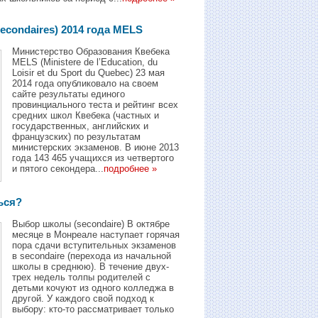
econdaires) 2014 года MELS
Mинистерство Образования Квебека
MELS (Ministere de l’Education, du
Loisir et du Sport du Quebec) 23 мая
2014 года опубликовало на своeм
сайте результаты единого
провинциального теста и рейтинг всех
средних школ Квебека (частных и
государственных, английских и
французских) по результатам
министерских экзаменов. В июне 2013
года 143 465 учащихся из четвертого
и пятого секондера...
подробнее »
ься?
Выбор школы (secondaire) В октябре
месяце в Монреале наступает горячая
пора сдачи вступительных экзаменов
в secondaire (перехода из начальной
школы в среднюю). В течение двух-
трех недель толпы родителей с
детьми кочуют из одного колледжа в
другой. У каждого свой подход к
выбору: кто-то рассматривает только