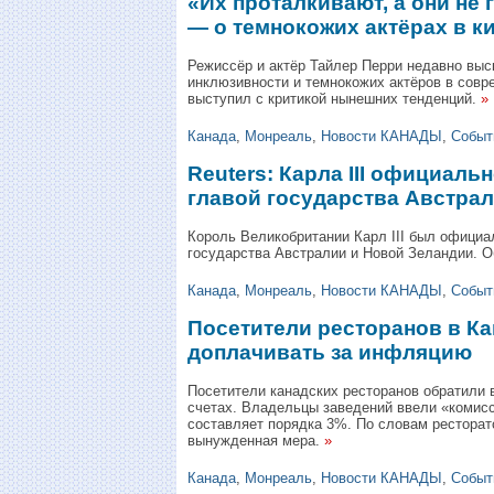
«Их проталкивают, а они не
— о темнокожих актёрах в к
Режиссёр и актёр Тайлер Перри недавно выс
инклюзивности и темнокожих актёров в совр
выступил с критикой нынешних тенденций.
»
Канада
,
Монреаль
,
Новости КАНАДЫ
,
Событ
Reuters: Карла III официаль
главой государства Австра
Король Великобритании Карл III был официа
государства Австралии и Новой Зеландии. О
Канада
,
Монреаль
,
Новости КАНАДЫ
,
Событ
Посетители ресторанов в К
доплачивать за инфляцию
Посетители канадских ресторанов обратили 
счетах. Владельцы заведений ввели «комис
составляет порядка 3%. По словам ресторат
вынужденная мера.
»
Канада
,
Монреаль
,
Новости КАНАДЫ
,
Событ