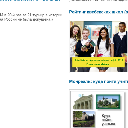
Рейтинг квебекских школ (s
в 20-й раз за 21 турнир в истории.
ная России не была допущена к
Монреаль: куда пойти учит