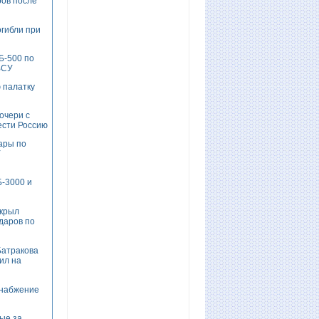
ров после
гибли при
Б-500 по
ВСУ
 палатку
очери с
ести Россию
ары по
У
-3000 и
икрыл
даров по
Батракова
ил на
снабжение
ые за