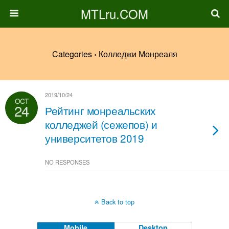
MTLru.COM
Categories ›
Колледжи Монреаля
2019/10/24
OCT
24
Рейтинг монреальских
колледжей (сежепов) и
университетов 2019
NO RESPONSES
Back to top
Mobile
Desktop