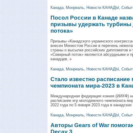
Канада
,
Монреаль
,
Новости КАНАДЫ
,
Событ
Посол России в Канаде наз
призывы удержать турбины 
потока»
Призывы «Канадского украинского конгресса» 
внесен Минюстом России в перечень нежела
страны о высылке российских дипломатов и 
«Северный поток» являются абсурдными и 
канадцев.
»
Канада
,
Монреаль
,
Новости КАНАДЫ
,
Событ
Стало известно расписание
чемпионата мира-2023 в Кан
Международная федерация хоккея (ИИХФ) н
расписание игр молодежного чемпионата мир
2022 года по 5 января 2023 года в канадски
Канада
,
Монреаль
,
Новости КАНАДЫ
,
Событ
Авторы Gears of War помогаю
Decay 3