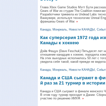
Глава Xbox Game Studios Мэтт Бути рассказ
Gears of War из студии The Coalition помогаю
Разработчики триквела из Undead Labs тесно 
Ванкувере, используя технологию Unreal Eng
франшизы Gears of War.
»
Канада
,
Монреаль
,
Новости КАНАДЫ
,
Событ
Как суперсерия 1972 года и
Канады к хоккею
Дэйв Фещук (Dave Feschuk) Пятьдесят лет н
отношение канадцев к хоккею, породила хок
На этих выходных исполнилось 50 лет с того
увидела себя такой, какой прежде не видела
Канада
,
Монреаль
,
Новости КАНАДЫ
,
Событ
Канада и США сыграют в фин
й раз за 21 турнир в истории
Канада и США сыграют в финале женского ЧМ 
В этом году турнир проходит в Дании. Сбор
участию по решению ИИХФ.
»