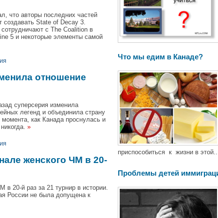
ал, что авторы последних частей
т создавать State of Decay 3.
сотрудничают с The Coalition в
ine 5 и некоторые элементы самой
Что мы едим в Канаде?
ия
зменила отношение
азад суперсерия изменила
кейных легенд и объединила страну
 момента, как Канада проснулась и
 никогда.
»
ия
приспособиться к жизни в этой..
але женского ЧМ в 20-
Проблемы детей иммиграц
в 20-й раз за 21 турнир в истории.
ная России не была допущена к