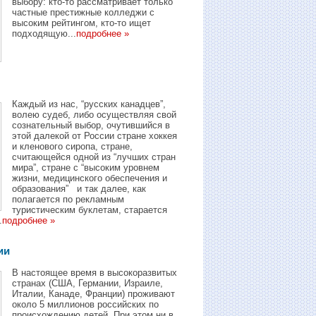
выбору: кто-то рассматривает только
частные престижные колледжи с
высоким рейтингом, кто-то ищет
подходящую...
подробнее »
Каждый из нас, “русских канадцев”,
волею судеб, либо осуществляя свой
сознательный выбор, очутившийся в
этой далекой от России стране хоккея
и кленового сиропа, стране,
считающейся одной из “лучших стран
мира”, стране с “высоким уровнем
жизни, медицинского обеспечения и
образования” и так далее, как
полагается по рекламным
туристическим буклетам, старается
.
подробнее »
ии
В настоящее время в высокоразвитых
странах (США, Германии, Израиле,
Италии, Канаде, Франции) проживают
около 5 миллионов российских по
происхождению детей. При этом ни в