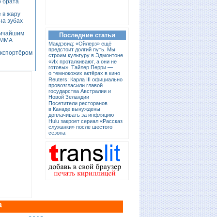
о брата
 в жару
на зубах
личайшим
Последние статьи
а ММА
Макдэвид: «Ойлерз» ещё
предстоит долгий путь. Мы
экспортёром
строим культуру в Эдмонтоне
«Их проталкивают, а они не
готовы». Тайлер Перри —
о темнокожих актёрах в кино
Reuters: Карла III официально
провозгласили главой
государства Австралии и
Новой Зеландии
Посетители ресторанов
в Канаде вынуждены
доплачивать за инфляцию
Hulu закроет сериал «Рассказ
служанки» после шестого
сезона
а