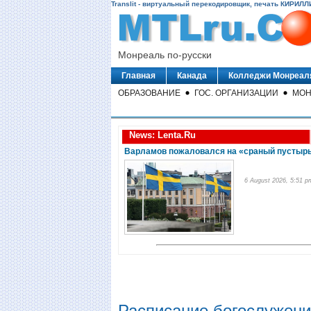
Translit - виртуальный перекодировщик, печать КИРИЛЛ
Монреаль по-русски
Главная
Канада
Колледжи Монреал
ОБРАЗОВАНИЕ
ГОС. ОРГАНИЗАЦИИ
МОН
News: Lenta.Ru
Варламов пожаловался на «сраный пустырь
6 August 2026, 5:51 p
Расписание богослужени