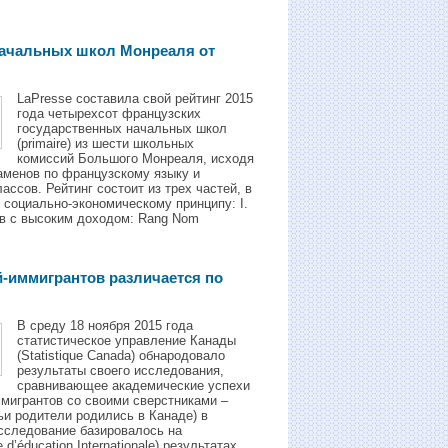
начальных школ Mонреаля от
LaPresse составила свой рейтинг 2015
года четырехсот французских
государственных начальных школ
(primaire) из шести школьных
комиссий Большого Монреаля, исходя
заменов по французскому языку и
ссов. Рейтинг состоит из трех частей, в
 социально-экономическому принципу: I.
в с высоким доходом: Rang Nom
й-иммигрантов различается по
В среду 18 ноября 2015 года
статистическое управление Канады
(Statistique Canada) обнародовало
результаты своего исследования,
сравнивающее академические успехи
ммигрантов со своими сверстниками –
ьи родители родились в Канаде) в
сследование базировалось на
’éducation Internationale) результатax