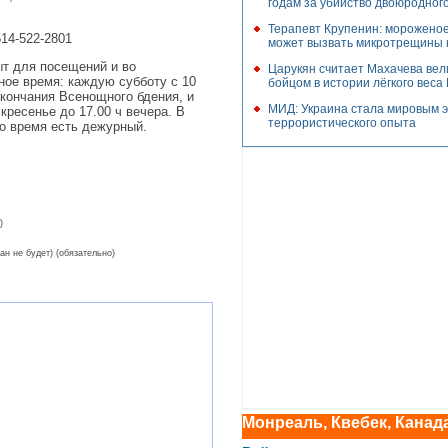
годам за убийство двоюродног
Терапевт Крупенин: мороженое
14-522-2801
может вызвать микротрещины 
т для посещений и во
Царукян считает Махачева ве
ое время: каждую субботу с 10
бойцом в истории лёгкого вес
окончания Всенощного бдения, и
МИД: Украина стала мировым 
кресенье до 17.00 ч вечера. В
террористического опыта
о время есть дежурный.
)
ан не будет) (обязательно)
Монреаль, Квебек, Канад