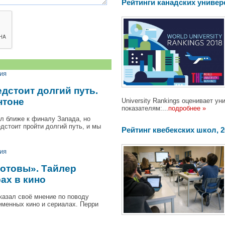
Рейтинги канадских универ
ия
дстоит долгий путь.
нтоне
University Rankings оценивает 
показателям:...
подробнее »
л ближе к финалу Запада, но
дстоит пройти долгий путь, и мы
Pейтинг квебекских школ, 201
ия
готовы». Тайлер
ах в кино
казал своё мнение по поводу
еменных кино и сериалах. Перри