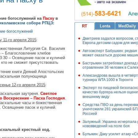
ние богослужений на
Пасху
в
иколаевском соборе РПЦЗ
:
RT
Lenta
MedDaily
ние богослужений
Дмитриев задался вопросом, с
у 11-го апреля 2015
:
Европа детским садом для миг
ожественная Литургия Св. Василия
Автоэксперт Бабушкин: редкая
 – Благослoвление хлебов
может оказаться дороже маши
13:30 – Освящение пасок и куличей
, кто не сможет присутствовать
Бастрыкин затребовал доклад 
отравлении 36 человек в Сале
Чтение книги Деяний Апостольских
Александрова вышла в четвёрт
Пасхальная полунощница
турнира WTA 1000 в Торонто
сенье 12-го апреля 2015
:
Эксперт по пищевой безопасно
качество бургера нельзя оцени
Пасхальная заутреня.
Светлое
внешнему виду
о Воскресение – Пасха Господня
.
Пасхальные часы и божественная
Средства ПВО за день перехва
. Освящение пасок и куличей.
уничтожили 281 украинский Б
Россией
Залужный: Украина исчерпала 
нововведений на поле боя
пасхальный крестный ход.
Булыкин: Даку усилит атаку «С