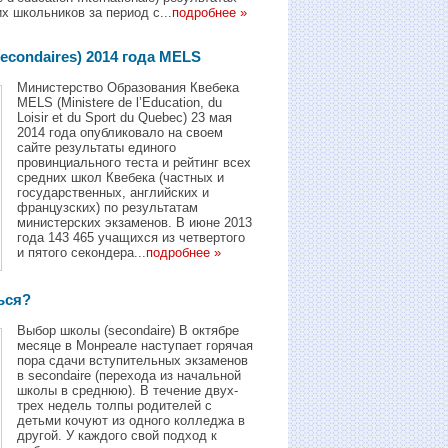
х школьников за период с...
подробнее »
econdaires) 2014 года MELS
Mинистерство Образования Квебека
MELS (Ministere de l’Education, du
Loisir et du Sport du Quebec) 23 мая
2014 года опубликовало на своeм
сайте результаты единого
провинциального теста и рейтинг всех
средних школ Квебека (частных и
государственных, английских и
французских) по результатам
министерских экзаменов. В июне 2013
года 143 465 учащихся из четвертого
и пятого секондера...
подробнее »
ься?
Выбор школы (secondaire) В октябре
месяце в Монреале наступает горячая
пора сдачи вступительных экзаменов
в secondaire (перехода из начальной
школы в среднюю). В течение двух-
трех недель толпы родителей с
детьми кочуют из одного колледжа в
другой. У каждого свой подход к