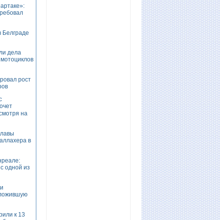
артаке»:
требовал
в Белграде
ли дела
 мотоциклов
ровал рост
ров
с
хочет
есмотря на
главы
аллахера в
нреале:
с одной из
ии
дложившую
рили к 13