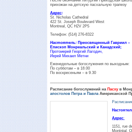
После окончанни литургии Приходская школ
прихожан на детскую пасхальную трапезу
Aдрес
:
St. Nіchоlаs Cаthedrаl
422 St. Joseph Boulevard West
Montreal, QC H2V 2P5
Телефон: (514) 276-8322
Настоятель:
Преосвященный Гавриил –
Епископ Монреальский и Канадский;
Протоиерей Георгий Лагодич,
Иерей Михаил Метни
Еженедельные богослужения по выходным:
По субботам – в 18.00
По воскресеньям – в 9.30
_______________________________________
Расписание богослужений на
Пасху
в
Мон
апостолов Петра и Павла
Американской П
Расписание
Настоятел
Адрес
:
1151, rue d
Montréal, 