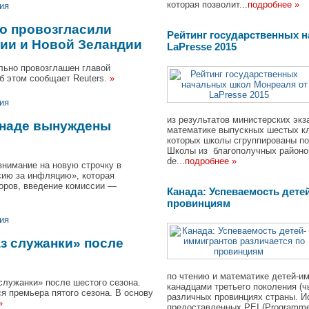
которая позволит...
подробнее »
ия
но провозгласили
Рейтинг государственных 
лии и Новой Зеландии
LaPresse 2015
льно провозглашен главой
б этом сообщает Reuters.
»
ия
из результатов министерских эк
анаде вынуждены
математике выпускных шестых кла
которых школы сгруппированы по
Школы из благополучных районо
de...
подробнее »
внимание на новую строчку в
сию за инфляцию», которая
оров, введение комиссии —
Канада: Успеваемость дете
провинциям
ия
аз служанки» после
по чтению и математике детей-и
служанки» после шестого сезона.
канадцами третьего поколения (ч
я премьера пятого сезона. В основу
различных провинциях страны. И
»
предоставленных PEI (Programme d