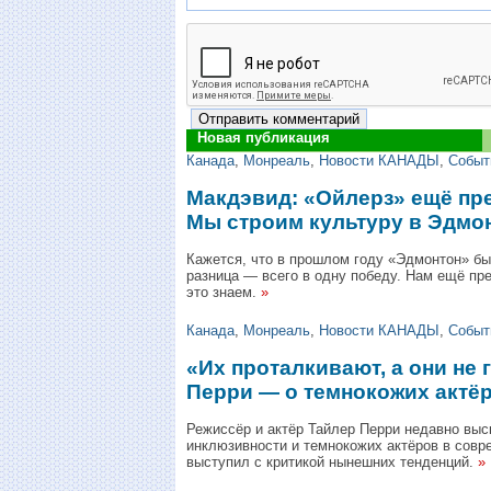
Новая публикация
Канада
,
Монреаль
,
Новости КАНАДЫ
,
Событ
Макдэвид: «Ойлерз» ещё пре
Мы строим культуру в Эдмо
Кажется, что в прошлом году «Эдмонтон» бы
разница — всего в одну победу. Нам ещё пре
это знаем.
»
Канада
,
Монреаль
,
Новости КАНАДЫ
,
Событ
«Их проталкивают, а они не 
Перри — о темнокожих актёр
Режиссёр и актёр Тайлер Перри недавно выс
инклюзивности и темнокожих актёров в совр
выступил с критикой нынешних тенденций.
»