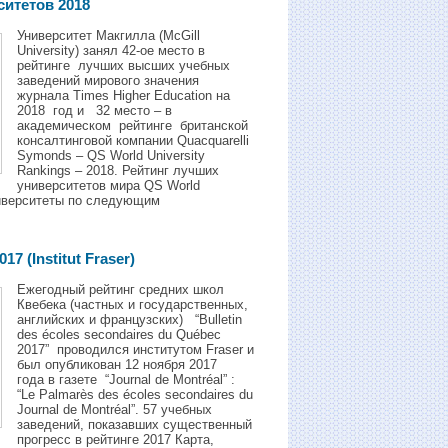
ситетов 2018
Университет Макгилла (McGill
University) занял 42-ое место в
рейтинге лучших высших учебных
заведений мирового значения
журнала Times Higher Education на
2018 год и 32 местo – в
академическом рейтинге британской
консалтинговой компании Quacquarelli
Symonds – QS World University
Rankings – 2018. Рейтинг лучших
университетов мира QS World
университеты по следующим
7 (Institut Fraser)
Ежегодный рейтинг средних школ
Квебека (частных и государственных,
английских и французских) “Bulletin
des écoles secondaires du Québec
2017” проводился институтом Fraser и
был опубликован 12 ноября 2017
года в газете “Journal de Montréal” :
“Le Palmarès des écoles secondaires du
Journal de Montréal”. 57 учебных
заведений, показавших существенный
прогресс в рейтинге 2017 Карта,