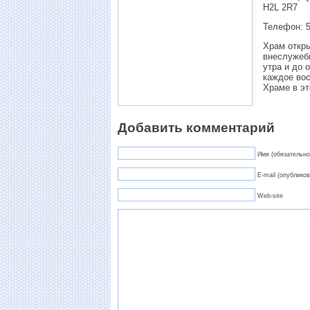
H2L 2R7
Телефон: 5
Храм откры
внеслужебн
утра и до 
каждое вос
Храме в эт
Добавить комментарий
Имя (обязательно
E-mail (опубликов
Web-site