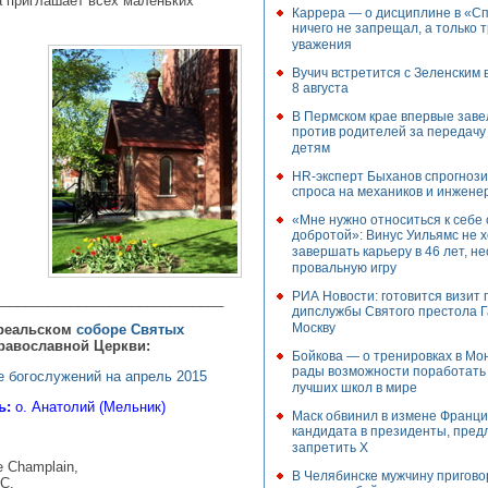
а приглашает всех маленьких
Каррера — о дисциплине в «Сп
ничего не запрещал, а только 
уважения
Вучич встретится с Зеленским 
8 августа
В Пермском крае впервые заве
против родителей за передачу
детям
HR-эксперт Быханов спрогнози
спроса на механиков и инжене
«Мне нужно относиться к себе 
добротой»: Винус Уильямс не 
завершать карьеру в 46 лет, н
провальную игру
РИА Новости: готовится визит 
______________________________
дипслужбы Святого престола Г
Москву
реальскoм
cоборe Cвятых
равославной Церкви:
Бойкова — о тренировках в Мо
рады возможности поработать 
 богослужений на апрель 2015
лучших школ в мире
ь:
о. Анатолий (Мельник)
Маск обвинил в измене Франц
кандидата в президенты, пре
запретить X
e Champlain,
В Челябинске мужчину пригово
QС,