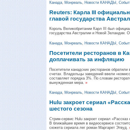
Канада
,
Монреаль
,
Новости КАНАДЫ
,
Событ
Reuters: Карла III официаль
главой государства Австра
Король Великобритании Карл III был официа
государства Австралии и Новой Зеландии. О
Канада
,
Монреаль
,
Новости КАНАДЫ
,
Событ
Посетители ресторанов в К
доплачивать за инфляцию
Посетители канадских ресторанов обратили 
счетах. Владельцы заведений ввели «комис
составляет порядка 3%. По словам ресторат
вынужденная мера.
»
Канада
,
Монреаль
,
Новости КАНАДЫ
,
Событ
Hulu закроет сериал «Расск
шестого сезона
Стрим-сервис Hulu закроет сериал «Рассказ 
В ближайшее время в видеосервисе состоитс
сюжета сериала лег роман Маргарет Этвуд.