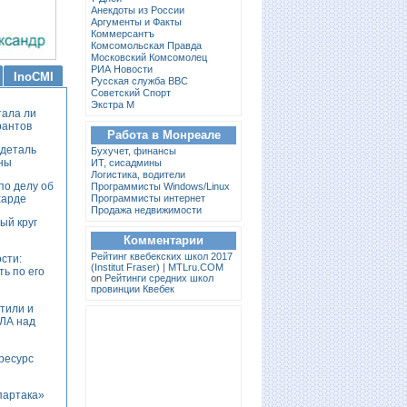
Анекдоты из России
Аргументы и Факты
Коммерсантъ
Комсомольская Правда
Московский Комсомолец
РИА Новости
InoCMI
Русская служба BBC
Советский Спорт
Экстра М
тала ли
рантов
Работа в Монреале
 деталь
Бухучет, финансы
ны
ИТ, сисадмины
Логистика, водители
по делу об
Программисты Windows/Linux
харде
Программисты интернет
Продажа недвижимости
ый круг
Комментарии
Pейтинг квебекских школ 2017
сти:
(Institut Fraser) | MTLru.COM
ть по его
on
Рейтинги средних школ
провинции Квебек
тили и
ПЛА над
ресурс
партака»