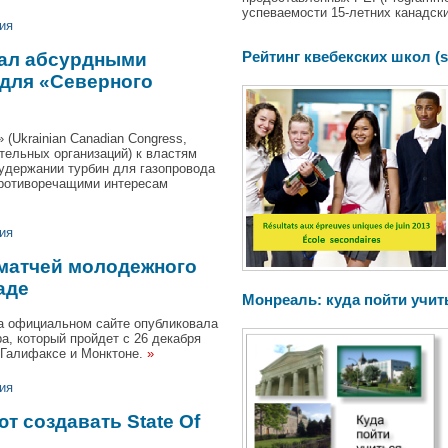
успеваемости 15-летних канадски
ия
Рейтинг квебекских школ (s
вал абсурдными
для «Северного
(Ukrainian Canadian Congress,
тельных организаций) к властям
удержании турбин для газопровода
противоречащими интересам
ия
 матчей молодежного
аде
Монреаль: куда пойти учит
а официальном сайте опубликовала
а, который пройдет с 26 декабря
х Галифаксе и Монктоне.
»
ия
т создавать State Of