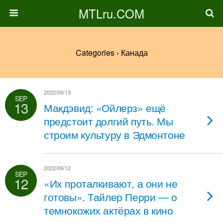
MTLru.COM
Categories ›
Канада
2022/09/13
SEP
13
Макдэвид: «Ойлерз» ещё
предстоит долгий путь. Мы
строим культуру в Эдмонтоне
2022/09/12
SEP
12
«Их проталкивают, а они не
готовы». Тайлер Перри — о
темнокожих актёрах в кино