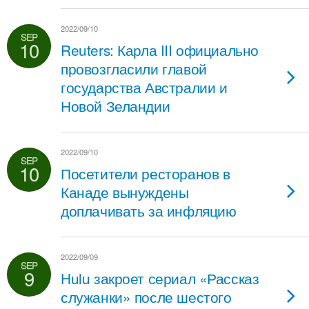
2022/09/10
SEP
10
Reuters: Карла III официально
провозгласили главой
государства Австралии и
Новой Зеландии
2022/09/10
SEP
10
Посетители ресторанов в
Канаде вынуждены
доплачивать за инфляцию
2022/09/09
SEP
9
Hulu закроет сериал «Рассказ
служанки» после шестого