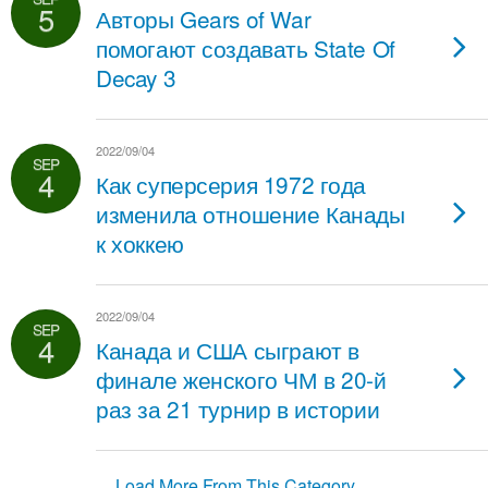
5
Авторы Gears of War
помогают создавать State Of
Decay 3
2022/09/04
SEP
4
Как суперсерия 1972 года
изменила отношение Канады
к хоккею
2022/09/04
SEP
4
Канада и США сыграют в
финале женского ЧМ в 20-й
раз за 21 турнир в истории
Load More From This Category…