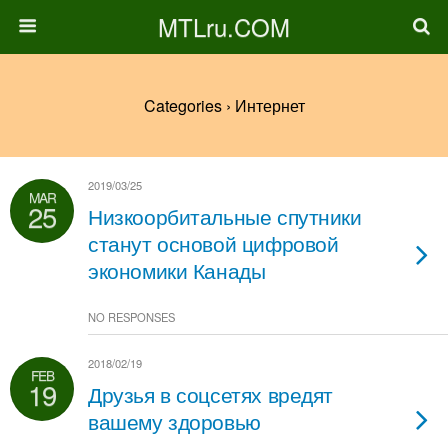
MTLru.COM
Categories ›
Интернет
2019/03/25
MAR
25
Низкоорбитальные спутники
станут основой цифровой
экономики Канады
NO RESPONSES
2018/02/19
FEB
19
Друзья в соцсетях вредят
вашему здоровью