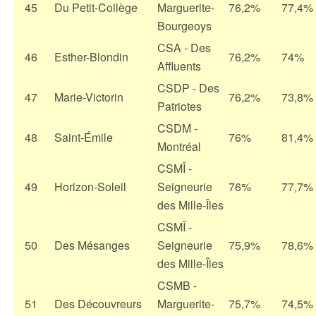
45
Du Petit-Collège
Marguerite-
76,2%
77,4%
Bourgeoys
CSA - Des
46
Esther-Blondin
76,2%
74%
Affluents
CSDP - Des
47
Marie-Victorin
76,2%
73,8%
Patriotes
CSDM -
48
Saint-Émile
76%
81,4%
Montréal
CSMÎ -
49
Horizon-Soleil
Seigneurie
76%
77,7%
des Mille-Îles
CSMÎ -
50
Des Mésanges
Seigneurie
75,9%
78,6%
des Mille-Îles
CSMB -
51
Des Découvreurs
Marguerite-
75,7%
74,5%