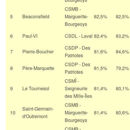
CSMB -
5
Beaconsfield
Marguerite-
82,5%
82,5%
Bourgeoys
6
Paul-VI
CSDL - Laval
82,4%
83,2%
CSDP - Des
7
Pierre-Boucher
81,6%
84,6%
Patriotes
CSDP - Des
8
Père-Marquette
81,5%
79,2%
Patriotes
CSMÎ -
9
Le Tournesol
Seigneurie
81,4%
80,1%
des Mille-Îles
CSMB -
Saint-Germain-
10
Marguerite-
81,4%
80,6%
d'Outremont
Bourgeoys
CSMB -