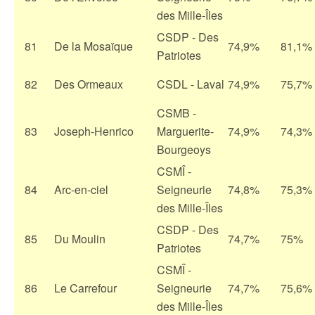
des Mille-Îles
CSDP - Des
81
De la Mosaïque
74,9%
81,1%
Patriotes
82
Des Ormeaux
CSDL - Laval
74,9%
75,7%
CSMB -
83
Joseph-Henrico
Marguerite-
74,9%
74,3%
Bourgeoys
CSMÎ -
84
Arc-en-ciel
Seigneurie
74,8%
75,3%
des Mille-Îles
CSDP - Des
85
Du Moulin
74,7%
75%
Patriotes
CSMÎ -
86
Le Carrefour
Seigneurie
74,7%
75,6%
des Mille-Îles