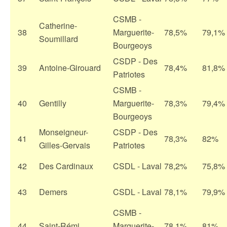
CSMB -
Catherine-
38
Marguerite-
78,5%
79,1%
Soumillard
Bourgeoys
CSDP - Des
39
Antoine-Girouard
78,4%
81,8%
Patriotes
CSMB -
40
Gentilly
Marguerite-
78,3%
79,4%
Bourgeoys
Monseigneur-
CSDP - Des
41
78,3%
82%
Gilles-Gervais
Patriotes
42
Des Cardinaux
CSDL - Laval
78,2%
75,8%
43
Demers
CSDL - Laval
78,1%
79,9%
CSMB -
44
Saint-Rémi
Marguerite-
78,1%
81%