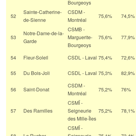
Bourgeoys
Sainte-Catherine-
CSDM -
52
75,6%
74,5%
de-Sienne
Montréal
CSMB -
Notre-Dame-de-la-
53
Marguerite-
75,6%
77,9%
Garde
Bourgeoys
54
Fleur-Soleil
CSDL - Laval
75,4%
72,6%
55
Du Bois-Joli
CSDL - Laval
75,3%
82,9%
CSDM -
56
Saint-Donat
75,2%
76%
Montréal
CSMÎ -
57
Des Ramilles
Seigneurie
75,2%
78,1%
des Mille-Îles
CSMÎ -
58
Le Rucher
Seigneurie
75,1%
73,4%