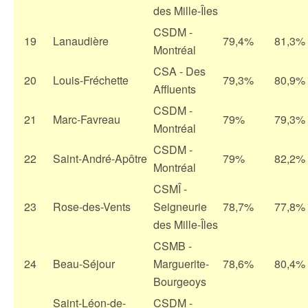
des Mille-Îles
CSDM -
19
Lanaudière
79,4%
81,3%
Montréal
CSA - Des
20
Louis-Fréchette
79,3%
80,9%
Affluents
CSDM -
21
Marc-Favreau
79%
79,3%
Montréal
CSDM -
22
Saint-André-Apôtre
79%
82,2%
Montréal
CSMÎ -
23
Rose-des-Vents
Seigneurie
78,7%
77,8%
des Mille-Îles
CSMB -
24
Beau-Séjour
Marguerite-
78,6%
80,4%
Bourgeoys
Saint-Léon-de-
CSDM -