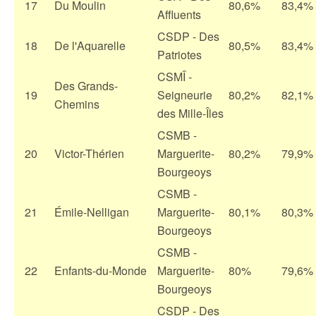
17
Du Moulin
80,6%
83,4%
Affluents
CSDP - Des
18
De l'Aquarelle
80,5%
83,4%
Patriotes
CSMÎ -
Des Grands-
19
Seigneurie
80,2%
82,1%
Chemins
des Mille-Îles
CSMB -
20
Victor-Thérien
Marguerite-
80,2%
79,9%
Bourgeoys
CSMB -
21
Émile-Nelligan
Marguerite-
80,1%
80,3%
Bourgeoys
CSMB -
22
Enfants-du-Monde
Marguerite-
80%
79,6%
Bourgeoys
CSDP - Des