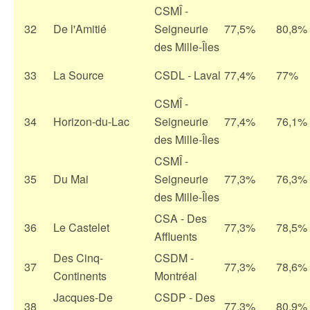
CSMÎ -
32
De l'Amitié
Seigneurie
77,5%
80,8%
des Mille-Îles
33
La Source
CSDL - Laval
77,4%
77%
CSMÎ -
34
Horizon-du-Lac
Seigneurie
77,4%
76,1%
des Mille-Îles
CSMÎ -
35
Du Mai
Seigneurie
77,3%
76,3%
des Mille-Îles
CSA - Des
36
Le Castelet
77,3%
78,5%
Affluents
Des Cinq-
CSDM -
37
77,3%
78,6%
Continents
Montréal
Jacques-De
CSDP - Des
38
77,3%
80,9%