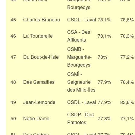
Bourgeoys
45
Charles-Bruneau
CSDL - Laval
78,1%
78,6%
CSA - Des
46
La Tourterelle
78,1%
78,3%
Affluents
CSMB -
47
Du Bout-de-l'Isle
Marguerite-
78%
77,2%
Bourgeoys
CSMÎ -
48
Des Semailles
Seigneurie
77,9%
78,4%
des Mille-Îles
49
Jean-Lemonde
CSDL - Laval
77,9%
83,6%
CSDP - Des
50
Notre-Dame
77,8%
77,1%
Patriotes
51
Des Cèdres
CSDL - Laval
77,7%
79,4%