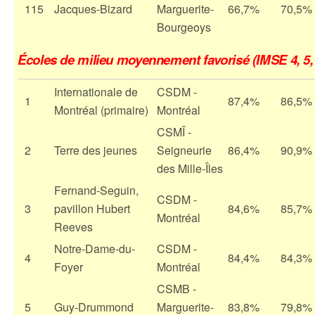
115
Jacques-Bizard
Marguerite-
66,7%
70,5%
Bourgeoys
Écoles de milieu moyennement favorisé (IMSE 4, 5, 
Internationale de
CSDM -
1
87,4%
86,5%
Montréal (primaire)
Montréal
CSMÎ -
2
Terre des jeunes
Seigneurie
86,4%
90,9%
des Mille-Îles
Fernand-Seguin,
CSDM -
3
pavillon Hubert
84,6%
85,7%
Montréal
Reeves
Notre-Dame-du-
CSDM -
4
84,4%
84,3%
Foyer
Montréal
CSMB -
5
Guy-Drummond
Marguerite-
83,8%
79,8%