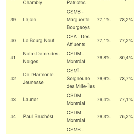
Chambly
Patriotes
CSMB -
39
Lajoie
Marguerite-
77,1%
78,2%
Bourgeoys
CSA - Des
40
Le Bourg-Neuf
77,1%
77,2%
Affluents
Notre-Dame-des-
CSDM -
41
76,8%
80,4%
Neiges
Montréal
CSMÎ -
De l'Harmonie-
42
Seigneurie
76,6%
78,7%
Jeunesse
des Mille-Îles
CSDM -
43
Laurier
76,4%
77,1%
Montréal
CSDM -
44
Paul-Bruchési
76,3%
75,2%
Montréal
CSMB -