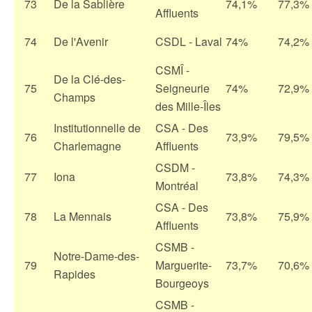
73
De la Sablière
74,1%
77,3%
Affluents
74
De l'Avenir
CSDL - Laval
74%
74,2%
CSMÎ -
De la Clé-des-
75
Seigneurie
74%
72,9%
Champs
des Mille-Îles
Institutionnelle de
CSA - Des
76
73,9%
79,5%
Charlemagne
Affluents
CSDM -
77
Iona
73,8%
74,3%
Montréal
CSA - Des
78
La Mennais
73,8%
75,9%
Affluents
CSMB -
Notre-Dame-des-
79
Marguerite-
73,7%
70,6%
Rapides
Bourgeoys
CSMB -