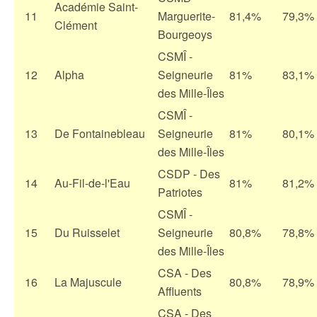
Académie Saint-
11
Marguerite-
81,4%
79,3%
Clément
Bourgeoys
CSMÎ -
12
Alpha
Seigneurie
81%
83,1%
des Mille-Îles
CSMÎ -
13
De Fontainebleau
Seigneurie
81%
80,1%
des Mille-Îles
CSDP - Des
14
Au-Fil-de-l'Eau
81%
81,2%
Patriotes
CSMÎ -
15
Du Ruisselet
Seigneurie
80,8%
78,8%
des Mille-Îles
CSA - Des
16
La Majuscule
80,8%
78,9%
Affluents
CSA - Des