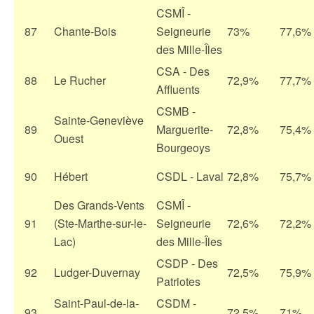
CSMÎ -
87
Chante-Bois
Seigneurie
73%
77,6%
des Mille-Îles
CSA - Des
88
Le Rucher
72,9%
77,7%
Affluents
CSMB -
Sainte-Geneviève
89
Marguerite-
72,8%
75,4%
Ouest
Bourgeoys
90
Hébert
CSDL - Laval
72,8%
75,7%
Des Grands-Vents
CSMÎ -
91
(Ste-Marthe-sur-le-
Seigneurie
72,6%
72,2%
Lac)
des Mille-Îles
CSDP - Des
92
Ludger-Duvernay
72,5%
75,9%
Patriotes
Saint-Paul-de-la-
CSDM -
93
72,5%
71%