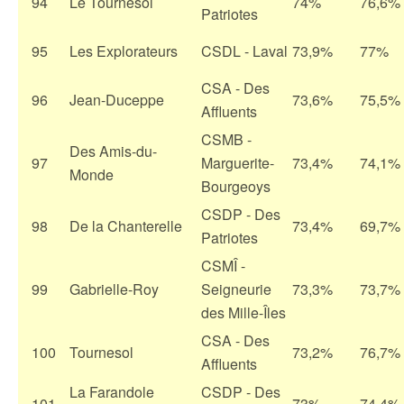
94
Le Tournesol
74%
76,6%
Patriotes
95
Les Explorateurs
CSDL - Laval
73,9%
77%
CSA - Des
96
Jean-Duceppe
73,6%
75,5%
Affluents
CSMB -
Des Amis-du-
97
Marguerite-
73,4%
74,1%
Monde
Bourgeoys
CSDP - Des
98
De la Chanterelle
73,4%
69,7%
Patriotes
CSMÎ -
99
Gabrielle-Roy
Seigneurie
73,3%
73,7%
des Mille-Îles
CSA - Des
100
Tournesol
73,2%
76,7%
Affluents
La Farandole
CSDP - Des
101
73%
74,4%