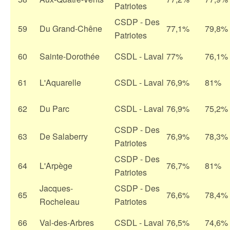
Patriotes
CSDP - Des
59
Du Grand-Chêne
77,1%
79,8%
Patriotes
60
Sainte-Dorothée
CSDL - Laval
77%
76,1%
61
L'Aquarelle
CSDL - Laval
76,9%
81%
62
Du Parc
CSDL - Laval
76,9%
75,2%
CSDP - Des
63
De Salaberry
76,9%
78,3%
Patriotes
CSDP - Des
64
L'Arpège
76,7%
81%
Patriotes
Jacques-
CSDP - Des
65
76,6%
78,4%
Rocheleau
Patriotes
66
Val-des-Arbres
CSDL - Laval
76,5%
74,6%