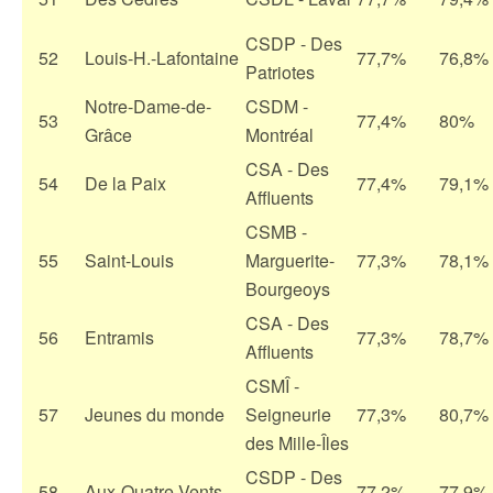
CSDP - Des
52
Louis-H.-Lafontaine
77,7%
76,8%
Patriotes
Notre-Dame-de-
CSDM -
53
77,4%
80%
Grâce
Montréal
CSA - Des
54
De la Paix
77,4%
79,1%
Affluents
CSMB -
55
Saint-Louis
Marguerite-
77,3%
78,1%
Bourgeoys
CSA - Des
56
Entramis
77,3%
78,7%
Affluents
CSMÎ -
57
Jeunes du monde
Seigneurie
77,3%
80,7%
des Mille-Îles
CSDP - Des
58
Aux-Quatre-Vents
77,2%
77,9%