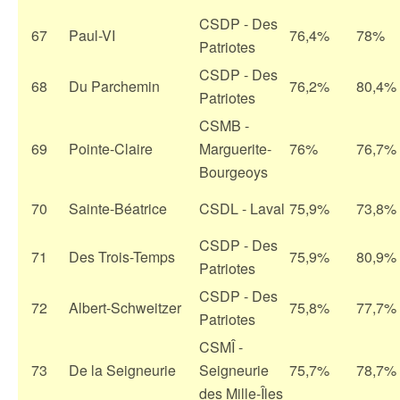
CSDP - Des
67
Paul-VI
76,4%
78%
Patriotes
CSDP - Des
68
Du Parchemin
76,2%
80,4%
Patriotes
CSMB -
69
Pointe-Claire
Marguerite-
76%
76,7%
Bourgeoys
70
Sainte-Béatrice
CSDL - Laval
75,9%
73,8%
CSDP - Des
71
Des Trois-Temps
75,9%
80,9%
Patriotes
CSDP - Des
72
Albert-Schweitzer
75,8%
77,7%
Patriotes
CSMÎ -
73
De la Seigneurie
Seigneurie
75,7%
78,7%
des Mille-Îles