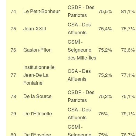
CSDP - Des
74
Le Petit-Bonheur
75,5%
81,1%
Patriotes
CSA - Des
75
Jean-XXIII
75,4%
75,7%
Affluents
CSMÎ -
76
Gaston-Pilon
Seigneurie
75,2%
73,6%
des Mille-Îles
Institutionnelle
CSA - Des
77
Jean-De La
75,2%
77,1%
Affluents
Fontaine
CSDP - Des
78
De la Source
75,2%
75,1%
Patriotes
CSA - Des
79
De l'Étincelle
75%
79,1%
Affluents
CSMÎ -
80
De l'Envolée
Seigneurie
75%
76,7%