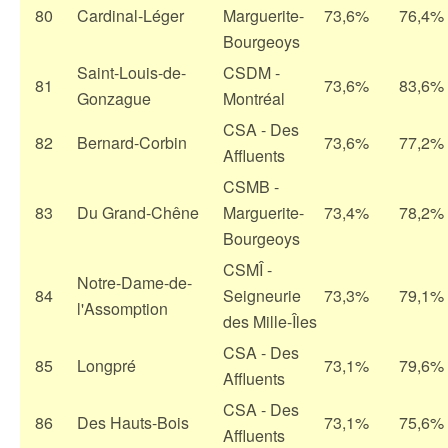
80
Cardinal-Léger
Marguerite-
73,6%
76,4%
Bourgeoys
Saint-Louis-de-
CSDM -
81
73,6%
83,6%
Gonzague
Montréal
CSA - Des
82
Bernard-Corbin
73,6%
77,2%
Affluents
CSMB -
83
Du Grand-Chêne
Marguerite-
73,4%
78,2%
Bourgeoys
CSMÎ -
Notre-Dame-de-
84
Seigneurie
73,3%
79,1%
l'Assomption
des Mille-Îles
CSA - Des
85
Longpré
73,1%
79,6%
Affluents
CSA - Des
86
Des Hauts-Bois
73,1%
75,6%
Affluents