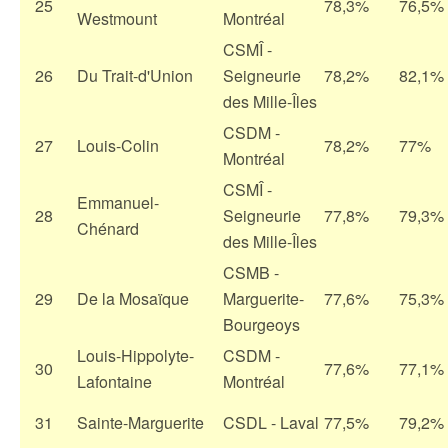
25
78,3%
76,5%
Westmount
Montréal
CSMÎ -
26
Du Trait-d'Union
Seigneurie
78,2%
82,1%
des Mille-Îles
CSDM -
27
Louis-Colin
78,2%
77%
Montréal
CSMÎ -
Emmanuel-
28
Seigneurie
77,8%
79,3%
Chénard
des Mille-Îles
CSMB -
29
De la Mosaïque
Marguerite-
77,6%
75,3%
Bourgeoys
Louis-Hippolyte-
CSDM -
30
77,6%
77,1%
Lafontaine
Montréal
31
Sainte-Marguerite
CSDL - Laval
77,5%
79,2%