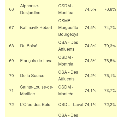
Alphonse-
CSDM -
66
74,5%
76,8%
Desjardins
Montréal
CSMB -
67
Katimavik-Hébert
Marguerite-
74,5%
74,7%
Bourgeoys
CSA - Des
68
Du Boisé
74,3%
79,3%
Affluents
CSDM -
69
François-de-Laval
74,3%
76,5%
Montréal
CSA - Des
70
De la Source
74,2%
75,1%
Affluents
Sainte-Louise-de-
CSDM -
71
74,1%
73,7%
Marillac
Montréal
72
L'Orée-des-Bois
CSDL - Laval
74,1%
72,2%
CSA - Des