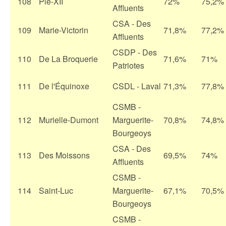
108
Pie-XII
72%
75,2%
Affluents
CSA - Des
109
Marie-Victorin
71,8%
77,2%
Affluents
CSDP - Des
110
De La Broquerie
71,6%
71%
Patriotes
111
De l'Équinoxe
CSDL - Laval
71,3%
77,8%
CSMB -
112
Murielle-Dumont
Marguerite-
70,8%
74,8%
Bourgeoys
CSA - Des
113
Des Moissons
69,5%
74%
Affluents
CSMB -
114
Saint-Luc
Marguerite-
67,1%
70,5%
Bourgeoys
CSMB -