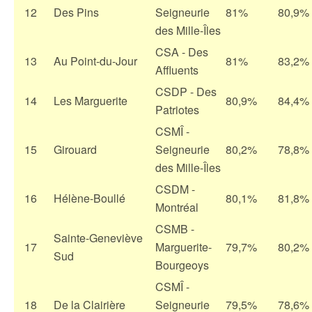
12
Des Pins
Seigneurie
81%
80,9%
des Mille-Îles
CSA - Des
13
Au Point-du-Jour
81%
83,2%
Affluents
CSDP - Des
14
Les Marguerite
80,9%
84,4%
Patriotes
CSMÎ -
15
Girouard
Seigneurie
80,2%
78,8%
des Mille-Îles
CSDM -
16
Hélène-Boullé
80,1%
81,8%
Montréal
CSMB -
Sainte-Geneviève
17
Marguerite-
79,7%
80,2%
Sud
Bourgeoys
CSMÎ -
18
De la Clairière
Seigneurie
79,5%
78,6%