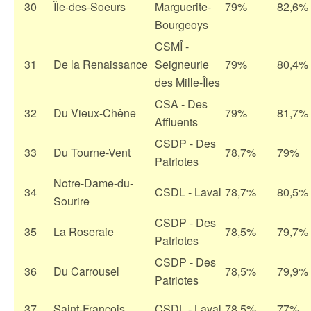
30
Île-des-Soeurs
Marguerite-
79%
82,6%
Bourgeoys
CSMÎ -
31
De la Renaissance
Seigneurie
79%
80,4%
des Mille-Îles
CSA - Des
32
Du Vieux-Chêne
79%
81,7%
Affluents
CSDP - Des
33
Du Tourne-Vent
78,7%
79%
Patriotes
Notre-Dame-du-
34
CSDL - Laval
78,7%
80,5%
Sourire
CSDP - Des
35
La Roseraie
78,5%
79,7%
Patriotes
CSDP - Des
36
Du Carrousel
78,5%
79,9%
Patriotes
37
Saint-François
CSDL - Laval
78,5%
77%