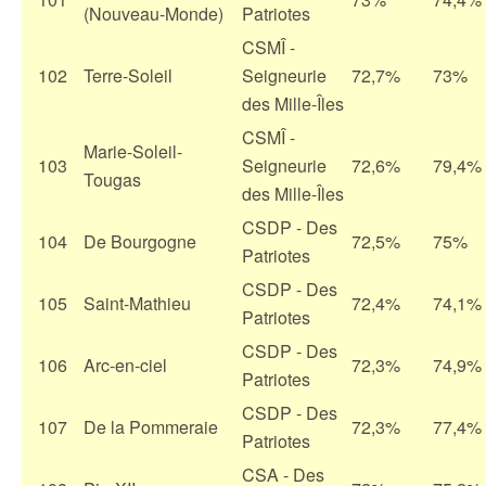
(Nouveau-Monde)
Patriotes
CSMÎ -
102
Terre-Soleil
Seigneurie
72,7%
73%
des Mille-Îles
CSMÎ -
Marie-Soleil-
103
Seigneurie
72,6%
79,4%
Tougas
des Mille-Îles
CSDP - Des
104
De Bourgogne
72,5%
75%
Patriotes
CSDP - Des
105
Saint-Mathieu
72,4%
74,1%
Patriotes
CSDP - Des
106
Arc-en-ciel
72,3%
74,9%
Patriotes
CSDP - Des
107
De la Pommeraie
72,3%
77,4%
Patriotes
CSA - Des