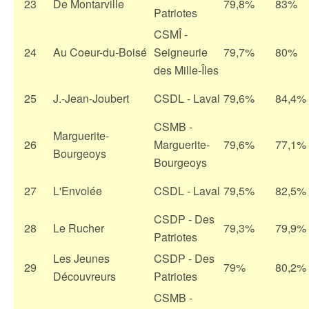
23
De Montarville
79,8%
83%
Patriotes
CSMÎ -
24
Au Coeur-du-Boisé
Seigneurie
79,7%
80%
des Mille-Îles
25
J.-Jean-Joubert
CSDL - Laval
79,6%
84,4%
CSMB -
Marguerite-
26
Marguerite-
79,6%
77,1%
Bourgeoys
Bourgeoys
27
L'Envolée
CSDL - Laval
79,5%
82,5%
CSDP - Des
28
Le Rucher
79,3%
79,9%
Patriotes
Les Jeunes
CSDP - Des
29
79%
80,2%
Découvreurs
Patriotes
CSMB -