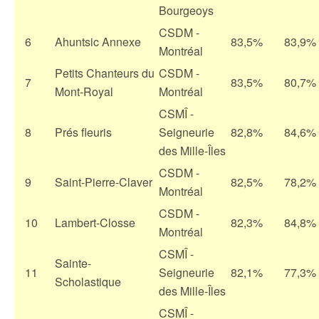
Bourgeoys
CSDM -
6
Ahuntsic Annexe
83,5%
83,9%
Montréal
Petits Chanteurs du
CSDM -
7
83,5%
80,7%
Mont-Royal
Montréal
CSMÎ -
8
Prés fleuris
Seigneurie
82,8%
84,6%
des Mille-Îles
CSDM -
9
Saint-Pierre-Claver
82,5%
78,2%
Montréal
CSDM -
10
Lambert-Closse
82,3%
84,8%
Montréal
CSMÎ -
Sainte-
11
Seigneurie
82,1%
77,3%
Scholastique
des Mille-Îles
CSMÎ -