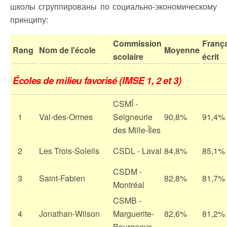
школы сгруппированы по социально-экономическому
принципу:
Commission
Franç
Rang
Nom de l'école
Moyenne
scolaire
écrit
Écoles de milieu favorisé (IMSE 1, 2 et 3)
CSMÎ -
1
Val-des-Ormes
Seigneurie
90,8%
91,4%
des Mille-Îles
2
Les Trois-Soleils
CSDL - Laval
84,8%
85,1%
CSDM -
3
Saint-Fabien
82,8%
81,7%
Montréal
CSMB -
4
Jonathan-Wilson
Marguerite-
82,6%
81,2%
Bourgeoys