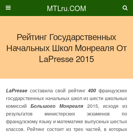
MTLru.COM
Рейтинг Государственных
Начальных Школ Mонреаля От
LaPresse 2015
LaPresse
составила свой рейтинг
400
французских
государственных начальных школ из шести школьных
комиссий
Большого Монреаля
2015, исходя из
результатов министерских экзаменов по
французскому языку и математике выпускных шестых
классов. Рейтинг состоит из трех частей, в которых