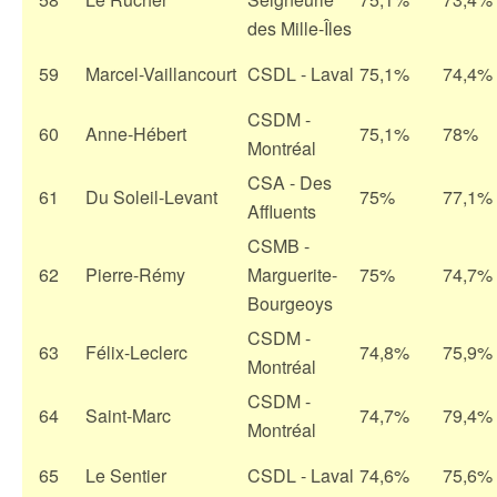
des Mille-Îles
59
Marcel-Vaillancourt
CSDL - Laval
75,1%
74,4%
CSDM -
60
Anne-Hébert
75,1%
78%
Montréal
CSA - Des
61
Du Soleil-Levant
75%
77,1%
Affluents
CSMB -
62
Pierre-Rémy
Marguerite-
75%
74,7%
Bourgeoys
CSDM -
63
Félix-Leclerc
74,8%
75,9%
Montréal
CSDM -
64
Saint-Marc
74,7%
79,4%
Montréal
65
Le Sentier
CSDL - Laval
74,6%
75,6%