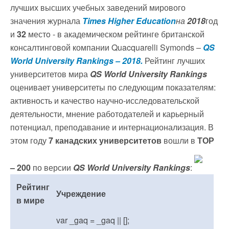
лучших высших учебных заведений мирового
значения журнала
Times Higher Education
на
2018
год
и
32
местo - в академическом рейтинге британской
консалтинговой компании Quacquarelli Symonds –
QS
World University Rankings – 2018.
Рейтинг лучших
университетов мира
QS World University Rankings
оценивает университеты по следующим показателям:
активность и качество научно-исследовательской
деятельности, мнение работодателей и карьерный
потенциал, преподавание и интернационализация. В
этом году
7 канадских университетов
вошли в
ТОР
– 200
по версии
QS World University Rankings
:
Рейтинг
Учреждение
в мире
var _gaq = _gaq || [];