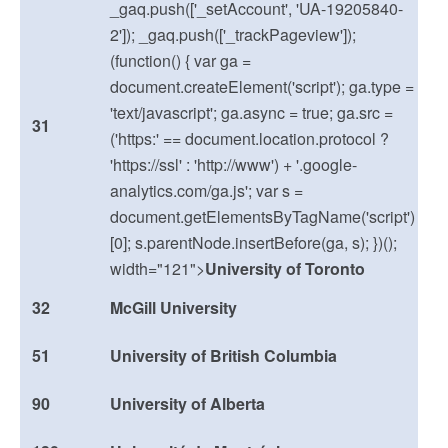
_gaq.push(['_setAccount', 'UA-19205840-
2']); _gaq.push(['_trackPageview']);
(function() { var ga =
document.createElement('script'); ga.type =
'text/javascript'; ga.async = true; ga.src =
31
('https:' == document.location.protocol ?
'https://ssl' : 'http://www') + '.google-
analytics.com/ga.js'; var s =
document.getElementsByTagName('script')
[0]; s.parentNode.insertBefore(ga, s); })();
width="121">
University of Toronto
32
McGill University
51
University of British Columbia
90
University of Alberta