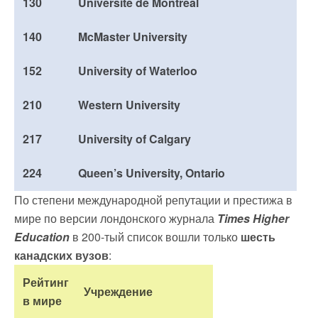
130
Université de Montréal
140
McMaster University
152
University of Waterloo
210
Western University
217
University of Calgary
224
Queen’s University, Ontario
По степени международной репутации и престижа в
мире по версии лондонского журнала
Times Higher
Education
в 200-тый список вошли только
шесть
канадских вузов
:
Рейтинг
Учреждение
в мире