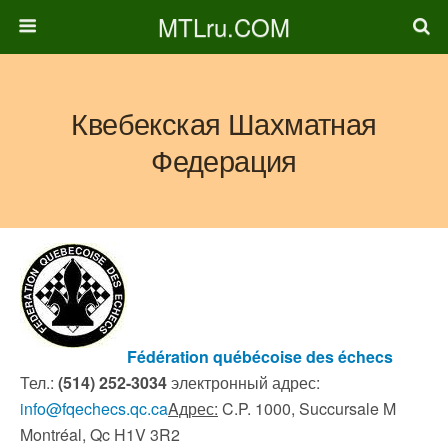
MTLru.COM
Квебекская Шахматная
Федерация
Fédération québécoise des
échecs
Тел.:
(514) 252-3034
электронный адрес:
info@fqechecs.qc.ca
Aдрес:
C.P. 1000, Succursale M
Montréal, Qc H1V 3R2