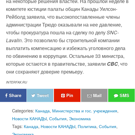
на некоторые решения властей. На прошлой неделе в
комитете юстиции палаты общин Канады Уилсон-
Рейболд заявила, что высокопоставленные члены
администрации Трюдо оказывали на нее давление,
чтобы прокуратура пошла на сделку по делу
SNC-
Lavalin
. Это позволило бы строительной компании
выплатить компенсацию и избежать уголовного дела
по обвинению в коррупции. Остальные 33 министра,
которые остаются в правительстве, заявили
CBC
, что
они сохраняют доверие премьеру.
INTERFAX.RU
Share
Tweet
Pin
Mail
SMS
Categories:
Канада
,
Министерства и гос. учреждения
,
Новости КАНАДЫ
,
События
,
Экономика
Tags:
Канада
,
Новости КАНАДЫ
,
Политика
,
События
,
Экономика