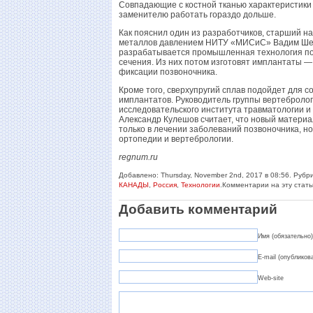
Совпадающие с костной тканью характеристики 
заменителю работать гораздо дольше.
Как пояснил один из разработчиков, старший н
металлов давлением НИТУ «МИСиС» Вадим Шер
разрабатывается промышленная технология пол
сечения. Из них потом изготовят имплантаты —
фиксации позвоночника.
Кроме того, сверхупругий сплав подойдет для 
имплантатов. Руководитель группы вертебролог
исследовательского института травматологии 
Александр Кулешов считает, что новый матери
только в лечении заболеваний позвоночника, но
ортопедии и вертебрологии.
regnum.ru
Добавлено: Thursday, November 2nd, 2017 в 08:56. Рубр
КАНАДЫ
,
Россия
,
Технологии
.Комментарии на эту стат
Добавить комментарий
Имя (обязательно)
E-mail (опубликов
Web-site