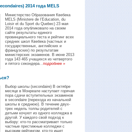
econdaires) 2014 года MELS
Mинистерство Образования Квебека
MELS (Ministere de l’Education, du
Loisir et du Sport du Quebec) 23 мая
2014 года опубликовало на своeм
сайте результаты единого
провинциального теста и рейтинг всех
средних школ Квебека (частных и
государственных, английских и
французских) по результатам
министерских экзаменов. В июне 2013
года 143 465 учащихся из четвертого
и пятого секондера...
подробнее »
ься?
Выбор школы (secondaire) В октябре
месяце в Монреале наступает горячая
пора сдачи вступительных экзаменов
в secondaire (перехода из начальной
школы в среднюю). В течение двух-
трех недель толпы родителей с
детьми кочуют из одного колледжа в
другой. У каждого свой подход к
выбору: кто-то рассматривает только
частные престижные колледжи с
высоким рейтингом, кто-то ищет