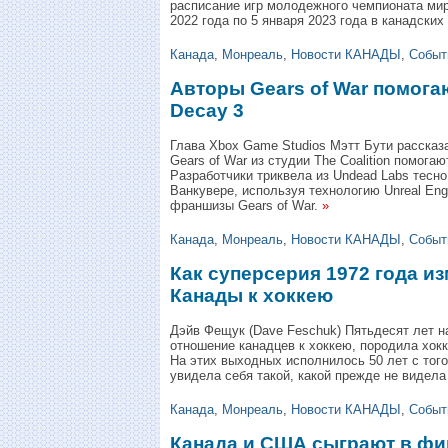
расписание игр молодежного чемпионата мир
2022 года по 5 января 2023 года в канадски
Канада
,
Монреаль
,
Новости КАНАДЫ
,
Событ
Авторы Gears of War помогаю
Decay 3
Глава Xbox Game Studios Мэтт Бути рассказ
Gears of War из студии The Coalition помогаю
Разработчики триквела из Undead Labs тесно 
Ванкувере, используя технологию Unreal Eng
франшизы Gears of War.
»
Канада
,
Монреаль
,
Новости КАНАДЫ
,
Событ
Как суперсерия 1972 года и
Канады к хоккею
Дэйв Фещук (Dave Feschuk) Пятьдесят лет н
отношение канадцев к хоккею, породила хок
На этих выходных исполнилось 50 лет с того
увидела себя такой, какой прежде не видела
Канада
,
Монреаль
,
Новости КАНАДЫ
,
Событ
Канада и США сыграют в фин