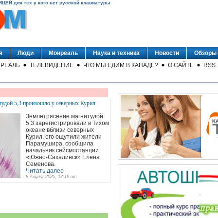
ИЦЕЙ для тех у кого нет русской клавиатуры
я
Люди
Монреаль
Наука и техника
Новости
Обзоры
РЕАЛЬ
ТЕЛЕВИДЕНИЕ
ЧТО МЫ ЕДИМ В КАНАДЕ?
О САЙТЕ
RSS
тудой 5,3 произошло у северных Курил
Землетрясение магнитудой
5,3 зарегистрировали в Тихом
океане вблизи северных
Курил, его ощутили жители
Парамушира, сообщила
начальник сейсмостанции
«Южно-Сахалинск» Елена
Семенова.
Читать далее
8 August 2026, 12:19 am