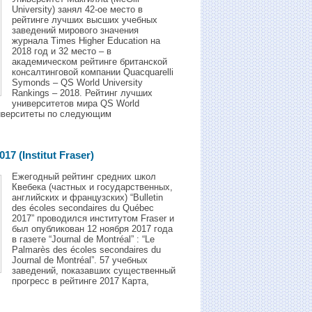
University) занял 42-ое место в
рейтинге лучших высших учебных
заведений мирового значения
журнала Times Higher Education на
2018 год и 32 местo – в
академическом рейтинге британской
консалтинговой компании Quacquarelli
Symonds – QS World University
Rankings – 2018. Рейтинг лучших
университетов мира QS World
университеты по следующим
7 (Institut Fraser)
Ежегодный рейтинг средних школ
Квебека (частных и государственных,
английских и французских) “Bulletin
des écoles secondaires du Québec
2017” проводился институтом Fraser и
был опубликован 12 ноября 2017 года
в газете “Journal de Montréal” : “Le
Palmarès des écoles secondaires du
Journal de Montréal”. 57 учебных
заведений, показавших существенный
прогресс в рейтинге 2017 Карта,