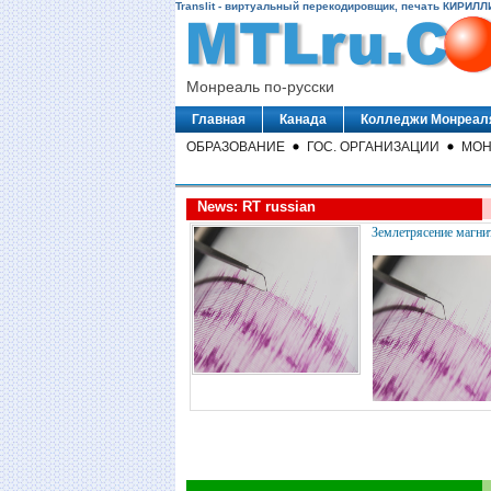
Translit - виртуальный перекодировщик, печать КИРИЛЛ
Монреаль по-русски
Главная
Канада
Колледжи Монреал
ОБРАЗОВАНИЕ
ГОС. ОРГАНИЗАЦИИ
МОН
News: RT russian
Землетрясение магни