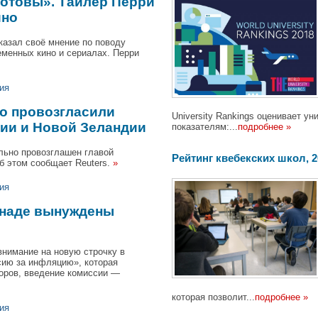
 готовы». Тайлер Перри
ино
казал своё мнение по поводу
еменных кино и сериалах. Перри
ия
но провозгласили
University Rankings оценивает 
лии и Новой Зеландии
показателям:...
подробнее »
льно провозглашен главой
Pейтинг квебекских школ, 201
б этом сообщает Reuters.
»
ия
анаде вынуждены
внимание на новую строчку в
сию за инфляцию», которая
оров, введение комиссии —
которая позволит...
подробнее »
ия