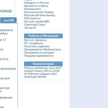
Анекдоты из России
Аргументы и Факты
Коммерсантъ
Комсомольская Правда
Московский Комсомолец
РИА Новости
InoCMI
Русская служба BBC
Советский Спорт
Экстра М
 временно
рейсы
Работа в Монреале
до 17
Бухучет, финансы
ИТ, сисадмины
Логистика, водители
его
Программисты Windows/Linux
Программисты интернет
Продажа недвижимости
ость в
Комментарии
Pейтинг квебекских школ 2017
3 произошло
(Institut Fraser) | MTLru.COM
on
Рейтинги средних школ
провинции Квебек
ыли для
ках при
л
 временно
дом