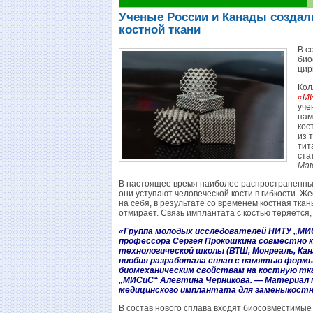
Ученые России и Канады создал
костной ткани
В с
био
цир
Кол
«М
уче
пам
кос
из 
тит
ста
Mat
В настоящее время наиболее распространенны
они уступают человеческой кости в гибкости. Ж
на себя, в результате со временем костная тка
отмирает. Связь имплантата с костью теряется
«Группа молодых исследователей НИТУ „МИСи
профессора Сергея Прокошкина совместно 
технологической школы (ВТШ, Монреаль, Кана
ниобия разработала сплав с памятью формы
биомеханическим свойствам на костную тка
„МИСиС“ Алевтина Черникова. — Материал 
медицинского имплантата для замены
костн
В состав нового сплава входят биосовместимые