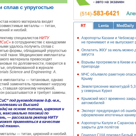
и сплав с упругостью
остав нового материала входят
RT
Lenta
MedDaily
совместимые металлы — титан,
коний и ниобий.
Аэропорты Казани и Чебоксар
лективу специалистов
НИТУ
не принимают и не выпускают 
ИСиС»
в сотрудничестве с канадскими
ными удалось получить сплав с
Оплатить ЖКУ за июль можно 
ятью формы, обладающий упругостью
августа
тной ткани. Медицинские имплантаты
такого материала превосходят
Взрывы прогремели в Киеве и 
ановые по долговечности, говорится в
пригороде
тье, опубликованной в журнале
erials Science and Engineering: A
.
МЧС объявило ракетную опасн
Крыму
е имплантаты — титановые, однако
есткий заменитель принимает нагрузку
Землетрясение магнитудой 5,
нь, ставшая организму ненужной,
у северных Курил
, он расшатывается и требует замены.
Крымский мост временно закр
С“ под руководством д.ф.-м.н.,
автомобилей
коллегами из Высшей
да) на основе титана, циркония и
Эксперт предупредил об ошиб
, максимально похожий по
оформлении ипотечных канику
нь, — рассказала ректор НИТУ
может применяться в качестве
Аэропорты Калуги и Саранска
ой ткани».
закрыты для полётов
 металлы — титан, цирконий и ниобий.
Генерал США призвал Белый 