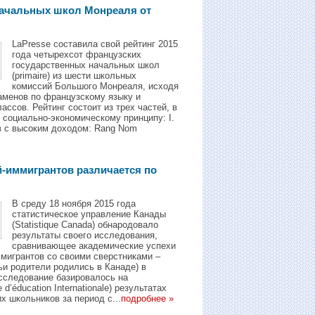
начальных школ Mонреаля от
LaPresse составила свой рейтинг 2015
года четырехсот французских
государственных начальных школ
(primaire) из шести школьных
комиссий Большого Монреаля, исходя
заменов по французскому языку и
ссов. Рейтинг состоит из трех частей, в
 социально-экономическому принципу: I.
в с высоким доходом: Rang Nom
й-иммигрантов различается по
В среду 18 ноября 2015 года
статистическое управление Канады
(Statistique Canada) обнародовало
результаты своего исследования,
сравнивающее академические успехи
ммигрантов со своими сверстниками –
ьи родители родились в Канаде) в
сследование базировалось на
’éducation Internationale) результатax
х школьников за период с...
подробнее »