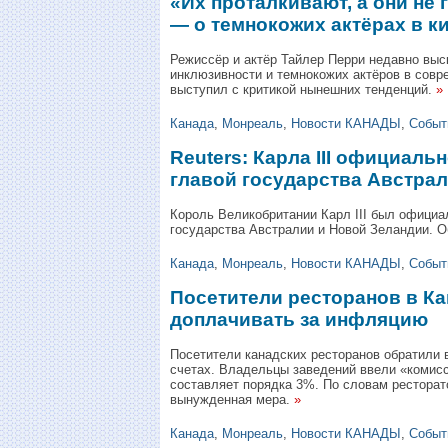
«Их проталкивают, а они не
— о темнокожих актёрах в к
Режиссёр и актёр Тайлер Перри недавно выс
инклюзивности и темнокожих актёров в совр
выступил с критикой нынешних тенденций.
»
Канада
,
Монреаль
,
Новости КАНАДЫ
,
Событ
Reuters: Карла III официаль
главой государства Австра
Король Великобритании Карл III был официа
государства Австралии и Новой Зеландии. О
Канада
,
Монреаль
,
Новости КАНАДЫ
,
Событ
Посетители ресторанов в К
доплачивать за инфляцию
Посетители канадских ресторанов обратили 
счетах. Владельцы заведений ввели «комис
составляет порядка 3%. По словам ресторат
вынужденная мера.
»
Канада
,
Монреаль
,
Новости КАНАДЫ
,
Событ