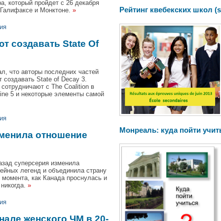
а, который пройдет с 26 декабря
Рейтинг квебекских школ (s
х Галифаксе и Монктоне.
»
ия
т создавать State Of
ал, что авторы последних частей
т создавать State of Decay 3.
сотрудничают с The Coalition в
ine 5 и некоторые элементы самой
ия
Монреаль: куда пойти учит
зменила отношение
азад суперсерия изменила
кейных легенд и объединила страну
 момента, как Канада проснулась и
 никогда.
»
ия
але женского ЧМ в 20-