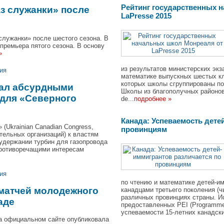
Рейтинг государственных 
аз служанки» после
LaPresse 2015
служанки» после шестого сезона. В
премьера пятого сезона. В основу
»
из результатов министерских эк
ия
математике выпускных шестых кла
которых школы сгруппированы по
вал абсурдными
Школы из благополучных районо
для «Северного
de...
подробнее »
Канада: Успеваемость дете
(Ukrainian Canadian Congress,
провинциям
тельных организаций) к властям
удержании турбин для газопровода
противоречащими интересам
ия
по чтению и математике детей-и
 матчей молодежного
канадцами третьего поколения (ч
различных провинциях страны. И
аде
предоставленных PEI (Programme d
успеваемости 15-летних канадски
а официальном сайте опубликовала