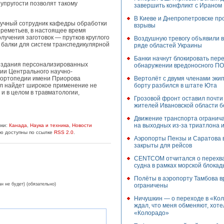
упругости позволят такому
завершить конфликт с Ираном
В Киеве и Днепропетровске пр
аучный сотрудник кафедры обработки
взрывы
еметьев, в настоящее время
учения заготовок — прутков круглого
Воздушную тревогу объявили в
 балки для систем транспедикулярной
ряде областей Украины
Банки начнут блокировать пер
создания персонализированных
обнаружении вредоносного ПО
ии Центрального научно-
Вертолёт с двумя членами эки
и ортопедии имени Приорова
борту разбился в штате Юта
ал найдет широкое применение не
 и в целом в травматологии,
Грозовой фронт оставил почти
жителей Ивановской области б
Движение транспорта огранича
на выходных из-за триатлона 
ики:
Канада
,
Наука и техника
,
Новости
ью доступны по ссылке
RSS 2.0
.
Аэропорты Пензы и Саратова 
закрыты для рейсов
CENTCOM отчитался о перехва
судна в рамках морской блока
Полёты в аэропорту Тамбова 
ан не будет) (обязательно)
ограничены
Ничушкин — о переходе в «Кол
ждал, что меня обменяют, хотел
«Колорадо»