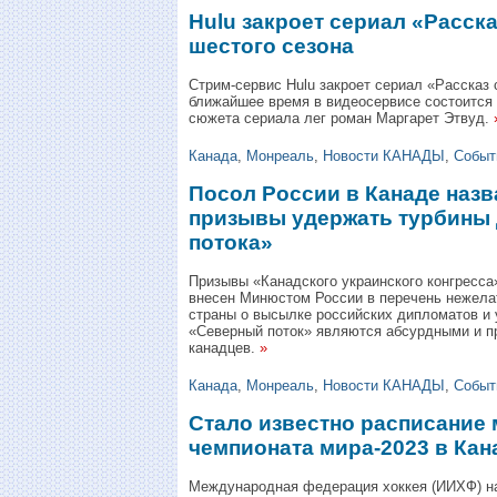
Hulu закроет сериал «Расск
шестого сезона
Стрим-сервис Hulu закроет сериал «Рассказ 
ближайшее время в видеосервисе состоится 
сюжета сериала лег роман Маргарет Этвуд.
Канада
,
Монреаль
,
Новости КАНАДЫ
,
Событ
Посол России в Канаде наз
призывы удержать турбины 
потока»
Призывы «Канадского украинского конгресса» 
внесен Минюстом России в перечень нежела
страны о высылке российских дипломатов и 
«Северный поток» являются абсурдными и 
канадцев.
»
Канада
,
Монреаль
,
Новости КАНАДЫ
,
Событ
Стало известно расписание
чемпионата мира-2023 в Кан
Международная федерация хоккея (ИИХФ) н