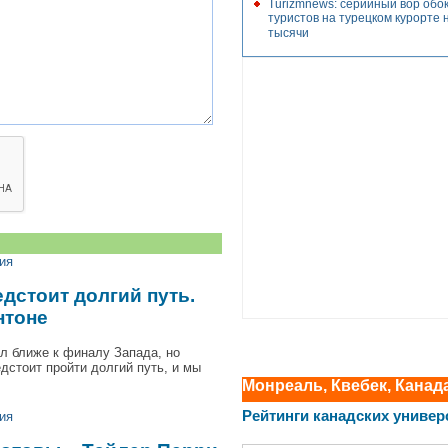
Turizmnews: серийный вор обо
туристов на турецком курорте 
тысячи
ия
дстоит долгий путь.
нтоне
л ближе к финалу Запада, но
дстоит пройти долгий путь, и мы
Монреаль, Квебек, Канад
Рейтинги канадских универ
ия