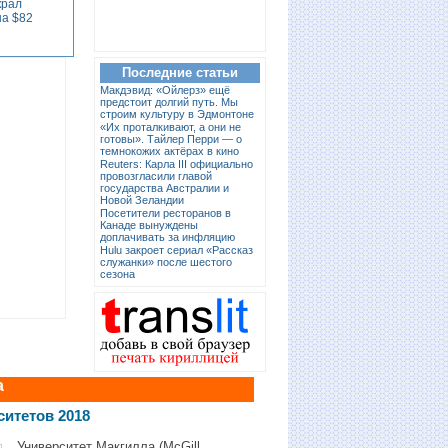
крал
на $82
Последние статьи
Макдэвид: «Ойлерз» ещё
предстоит долгий путь. Мы
строим культуру в Эдмонтоне
«Их проталкивают, а они не
готовы». Тайлер Перри — о
темнокожих актёрах в кино
Reuters: Карла III официально
провозгласили главой
государства Австралии и
Новой Зеландии
Посетители ресторанов в
Канаде вынуждены
доплачивать за инфляцию
Hulu закроет сериал «Рассказ
служанки» после шестого
сезона
а
ситетов 2018
Университет Макгилла (McGill