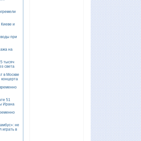
огремели
 Киеве и
еводы при
пажа на
 5 тысяч
ез света
т в Москве
и концерта
временно
те 51
ды Ирана
временно
амбус»: не
 играть в