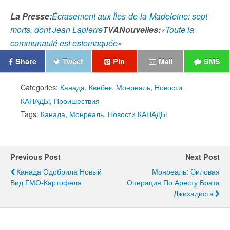
La Presse:
Écrasement aux Îles-de-la-Madeleine: sept
morts, dont Jean Lapierre
TVANouvelles
:
«
Toute la
communauté est estomaquée
»
Share
Tweet
Pin
Mail
SMS
Categories:
Канада
,
Квебек
,
Монреаль
,
Новости
КАНАДЫ
,
Проишествия
Tags:
Канада
,
Монреаль
,
Новости КАНАДЫ
Previous Post
Next Post
Канада Одобрила Новый
Монреаль: Cиловая
Вид ГМО-Картофеля
Операция По Аресту Брата
Джихадиста