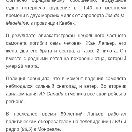
судно потерпело крушение в 11:40 по местному
времени в двух морских милях от аэропорта
Îles-de-la-
Madeleine,
в провинции Квебек.
В результате авиакатастрофы небольшого частного
самолета погибли семь человек: Жан Лапьер, его
жена, два его брата и сестра, а также 2 пилота.
Он
вместе с родными летел на похороны отца, который
умер 28 марта.
Полиция сообщила, что в момент падения самолета
наблюдался сильный снегопад и ветер. Во вторник
авиа
компания
Air Canada
отменила все свои рейсы в
регионе.
В последнее время 59-летний Лапьер работал
политическим обозревателем на телевидении (
TVA
) и
радио (
98,5
) в Монреале.