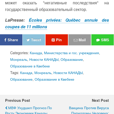
может оказать "негативные последствия" на
государственный образовательный сектор.
LaPresse:
Écoles privées: Québec annule des
coupes de 11 millions
Share
Tweet
Pin
Mail
SMS
Categories:
Канада
,
Министерства и гос. учреждения
,
Монреаль
,
Новости КАНАДЫ
,
Образование
,
Образование в Квебеке
Tags:
Канада
,
Монреаль
,
Новости КАНАДЫ
,
Образование
,
Образование в Квебеке
Previous Post
Next Post
МВФ Ухудшил Прогноз По
Вакцина Против Вируса
Росту Экономики Канады
Папилломы Человека: