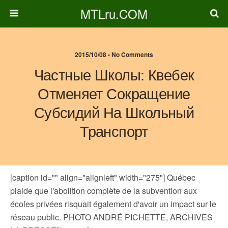
MTLru.COM
2015/10/08 • No Comments
Частные Школы: Квебек
Отменяет Сокращение
Субсидий На Школьный
Транспорт
[caption id="" align="alignleft" width="275"]
Québec
plaide que l'abolition complète de la subvention aux
écoles privées risquait également d'avoir un impact sur le
réseau public. PHOTO ANDRÉ PICHETTE, ARCHIVES