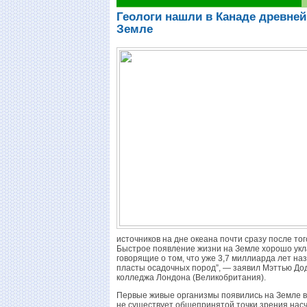
Геологи нашли в Канаде древне
Земле
источников на дне океана почти сразу после то
Быстрое появление жизни на Земле хорошо укла
говорящие о том, что уже 3,7 миллиарда лет 
пласты осадочных пород”, — заявил Мэттью Дод
колледжа Лондона (Великобритания).
Первые живые организмы появились на Земле во
не существует общепринятой точки зрения насчет