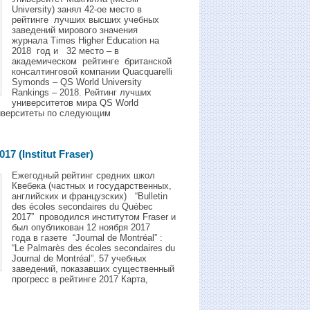
University) занял 42-ое место в
рейтинге лучших высших учебных
заведений мирового значения
журнала Times Higher Education на
2018 год и 32 местo – в
академическом рейтинге британской
консалтинговой компании Quacquarelli
Symonds – QS World University
Rankings – 2018. Рейтинг лучших
университетов мира QS World
университеты по следующим
7 (Institut Fraser)
Ежегодный рейтинг средних школ
Квебека (частных и государственных,
английских и французских) “Bulletin
des écoles secondaires du Québec
2017” проводился институтом Fraser и
был опубликован 12 ноября 2017
года в газете “Journal de Montréal” :
“Le Palmarès des écoles secondaires du
Journal de Montréal”. 57 учебных
заведений, показавших существенный
прогресс в рейтинге 2017 Карта,