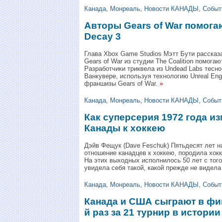
Канада
,
Монреаль
,
Новости КАНАДЫ
,
Событ
Авторы Gears of War помогаю
Decay 3
Глава Xbox Game Studios Мэтт Бути рассказ
Gears of War из студии The Coalition помогаю
Разработчики триквела из Undead Labs тесно 
Ванкувере, используя технологию Unreal Eng
франшизы Gears of War.
»
Канада
,
Монреаль
,
Новости КАНАДЫ
,
Событ
Как суперсерия 1972 года и
Канады к хоккею
Дэйв Фещук (Dave Feschuk) Пятьдесят лет н
отношение канадцев к хоккею, породила хок
На этих выходных исполнилось 50 лет с того
увидела себя такой, какой прежде не видела
Канада
,
Монреаль
,
Новости КАНАДЫ
,
Событ
Канада и США сыграют в фин
й раз за 21 турнир в истории