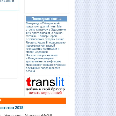
 в Сочи и
Последние статьи
Макдэвид: «Ойлерз» ещё
предстоит долгий путь. Мы
строим культуру в Эдмонтоне
«Их проталкивают, а они не
готовы». Тайлер Перри —
о темнокожих актёрах в кино
Reuters: Карла III официально
провозгласили главой
государства Австралии и
Новой Зеландии
Посетители ресторанов
в Канаде вынуждены
доплачивать за инфляцию
Hulu закроет сериал «Рассказ
служанки» после шестого
сезона
а
ситетов 2018
Университет Макгилла (McGill