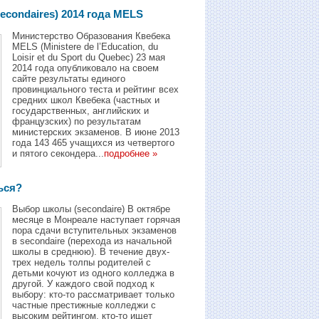
econdaires) 2014 года MELS
Mинистерство Образования Квебека
MELS (Ministere de l’Education, du
Loisir et du Sport du Quebec) 23 мая
2014 года опубликовало на своeм
сайте результаты единого
провинциального теста и рейтинг всех
средних школ Квебека (частных и
государственных, английских и
французских) по результатам
министерских экзаменов. В июне 2013
года 143 465 учащихся из четвертого
и пятого секондера...
подробнее »
ься?
Выбор школы (secondaire) В октябре
месяце в Монреале наступает горячая
пора сдачи вступительных экзаменов
в secondaire (перехода из начальной
школы в среднюю). В течение двух-
трех недель толпы родителей с
детьми кочуют из одного колледжа в
другой. У каждого свой подход к
выбору: кто-то рассматривает только
частные престижные колледжи с
высоким рейтингом, кто-то ищет