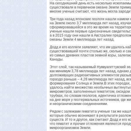
На сегодняшний день есть несколько ископаемых
существовали в первичном океане Земли пример
многие ученые считают, что жизнь могла зароди
Три года назад японские геологи нашли намеки 
на Земле около 3,7 миллиарда лет назад, изуч
сформировавшейся в это же время на территор
ученые нашли первые однозначные свидетельств
а в 2015 году они нашли в Австралии предпол
океаны Земли 4 миллиарда лет назад.
Додд и его коллеги заявляют, что им удалось н
существовавшей почти столько же, сколько и са
из самых древних пластов земной коры, залега
Канады.
Этот слой, так называемый Нуввуагиттукский 
как минимум 3,78 миллиарда лет назад, однако
долгоживущих радиоактивных элементов указыва
гораздо раньше – 4,28 миллиарда лет назад, вс
формирования Солнца и Земли.В этих породах, 
удалось найти множество необычных вытянутых 
микрометров, заполненных гематитом, оксидом 
трубках, по словам геологов, идентична отложе
на дне моря у геотермальных источников, где 
и неорганическими соединениями.
Рядом с залежами гематита ученые так же нашл
которые обычно возникают в результате разло
существ. И то и другое, как считают Додд и его 
что гематит и прочие отложения являются про
микроорганизмов Земли.