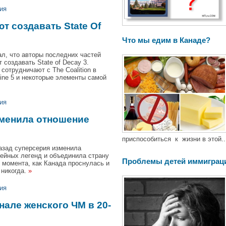
ия
т создавать State Of
Что мы едим в Канаде?
ал, что авторы последних частей
т создавать State of Decay 3.
сотрудничают с The Coalition в
ine 5 и некоторые элементы самой
ия
зменила отношение
приспособиться к жизни в этой..
азад суперсерия изменила
кейных легенд и объединила страну
Проблемы детей иммиграц
 момента, как Канада проснулась и
 никогда.
»
ия
але женского ЧМ в 20-