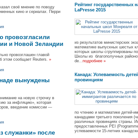
Рейтинг государственных 
казал своё мнение по поводу
LaPresse 2015
еменных кино и сериалах. Перри
ия
но провозгласили
из результатов министерских эк
лии и Новой Зеландии
математике выпускных шестых кла
которых школы сгруппированы по
льно провозглашен главой
Школы из благополучных районо
б этом сообщает Reuters.
»
de...
подробнее »
ия
Канада: Успеваемость дете
провинциям
анаде вынуждены
внимание на новую строчку в
сию за инфляцию», которая
оров, введение комиссии —
по чтению и математике детей-и
канадцами третьего поколения (ч
различных провинциях страны. И
ия
предоставленных PEI (Programme d
успеваемости 15-летних канадски
аз служанки» после