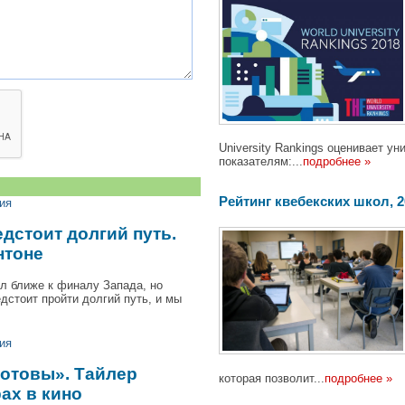
University Rankings оценивает 
показателям:...
подробнее »
Pейтинг квебекских школ, 201
ия
дстоит долгий путь.
нтоне
л ближе к финалу Запада, но
дстоит пройти долгий путь, и мы
ия
готовы». Тайлер
которая позволит...
подробнее »
ах в кино