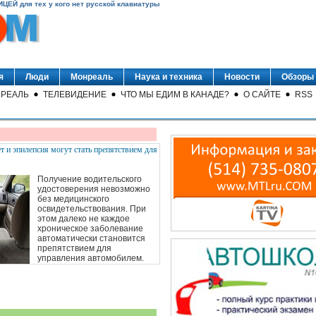
ИЦЕЙ для тех у кого нет русской клавиатуры
я
Люди
Монреаль
Наука и техника
Новости
Обзоры
РЕАЛЬ
ТЕЛЕВИДЕНИЕ
ЧТО МЫ ЕДИМ В КАНАДЕ?
О САЙТЕ
RSS
т и эпилепсия могут стать препятствием для
Получение водительского
удостоверения невозможно
без медицинского
освидетельствования. При
этом далеко не каждое
хроническое заболевание
автоматически становится
препятствием для
управления автомобилем.
Читать далее
6 August 2026, 3:00 am