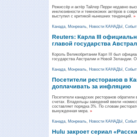
Режиссёр и актёр Тайлер Перри недавно выс
инклюзивности и темнокожих актёров в совр
выступил с критикой нынешних тенденций.
»
Канада
,
Монреаль
,
Новости КАНАДЫ
,
Событ
Reuters: Карла III официаль
главой государства Австра
Король Великобритании Карл III был официа
государства Австралии и Новой Зеландии. О
Канада
,
Монреаль
,
Новости КАНАДЫ
,
Событ
Посетители ресторанов в К
доплачивать за инфляцию
Посетители канадских ресторанов обратили 
счетах. Владельцы заведений ввели «комис
составляет порядка 3%. По словам ресторат
вынужденная мера.
»
Канада
,
Монреаль
,
Новости КАНАДЫ
,
Событ
Hulu закроет сериал «Расск