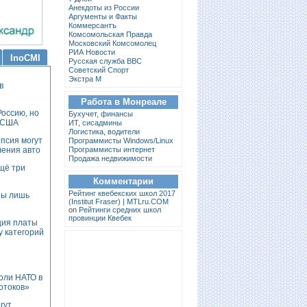
Анекдоты из России
Аргументы и Факты
Коммерсантъ
Комсомольская Правда
Московский Комсомолец
РИА Новости
InoCMI
Русская служба BBC
Советский Спорт
Экстра М
в
Работа в Монреале
оссию, но
Бухучет, финансы
д США
ИТ, сисадмины
Логистика, водители
псия могут
Программисты Windows/Linux
ления авто
Программисты интернет
Продажа недвижимости
щё три
Комментарии
Pейтинг квебекских школ 2017
ры лишь
(Institut Fraser) | MTLru.COM
on
Рейтинги средних школ
провинции Квебек
ция платы
у категорий
оли НАТО в
отоков»
гут