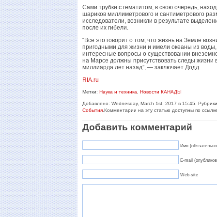
Сами трубки с гематитом, в свою очередь, нах
шариков миллиметрового и сантиметрового разм
исследователи, возникли в результате выделен
после их гибели.
“Все это говорит о том, что жизнь на Земле возн
пригодными для жизни и имели океаны из воды,
интересные вопросы о существовании внеземной
на Марсе должны присутствовать следы жизни 
миллиарда лет назад”, — заключает Додд.
RIA.ru
Метки:
Наука и техника
,
Новости КАНАДЫ
Добавлено: Wednesday, March 1st, 2017 в 15:45. Рубрик
События
.Комментарии на эту статью доступны по ссылк
Добавить комментарий
Имя (обязательно
E-mail (опубликов
Web-site