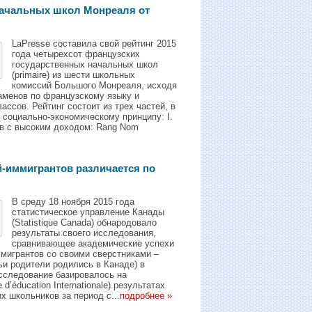
начальных школ Mонреаля от
LaPresse составила свой рейтинг 2015
года четырехсот французских
государственных начальных школ
(primaire) из шести школьных
комиссий Большого Монреаля, исходя
заменов по французскому языку и
ссов. Рейтинг состоит из трех частей, в
 социально-экономическому принципу: I.
в с высоким доходом: Rang Nom
й-иммигрантов различается по
В среду 18 ноября 2015 года
статистическое управление Канады
(Statistique Canada) обнародовало
результаты своего исследования,
сравнивающее академические успехи
ммигрантов со своими сверстниками –
ьи родители родились в Канаде) в
сследование базировалось на
’éducation Internationale) результатax
х школьников за период с...
подробнее »