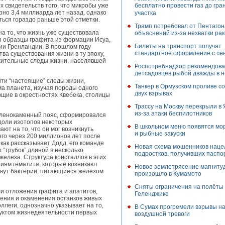
бесплатно провести газ до гра
 свидетельств того, что микробы уже
но 3,4 миллиарда лет назад, однако
участка
ться гораздо раньше этой отметки.
Трамп потребовал от Пентагон
на то, что жизнь уже существовала
объяснений из-за нехватки рак
ая образцы графита из формации Исуа,
Билеты на транспорт получат
ии Гренландии. В прошлом году
стандартное оформление с се
а существования жизни в ту эпоху,
ожительные следы жизни, населявшей
Роспотребнадзор рекомендова
детсадовцев рыбой дважды в 
айти “настоящие” следы жизни,
Танкер в Ормузском проливе с
ма планета, изучая породы одного
двух взрывах
ющие в окрестностях Квебека, столицы
Трассу на Москву перекрыли в
из-за атаки беспилотников
зеленокаменный пояс, сформировался
 доли изотопов некоторых
В школьном меню появятся мо
ют на то, что он мог возникнуть
и рыбные закуски
его через 200 миллионов лет после
как рассказывает Додд, его команде
Новая схема мошенников наце
“трубок” длиной в несколько
подростков, получивших паспо
железа. Структура кристаллов в этих
ниям гематита, которые возникают
Новое землетрясение магнитуд
живут бактерии, питающиеся железом
произошло в Кумамото
Сняты ограничения на полёты 
и отложения графита и апатитов,
Геленджике
жения и окаменения останков живых
коллеги, однозначно указывает на то,
В Сумах прогремели взрывы н
дуктом жизнедеятельности первых
воздушной тревоги