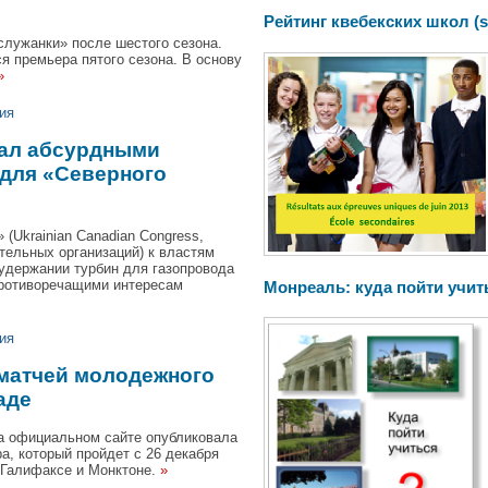
Рейтинг квебекских школ (s
служанки» после шестого сезона.
я премьера пятого сезона. В основу
»
ия
вал абсурдными
для «Северного
(Ukrainian Canadian Congress,
тельных организаций) к властям
удержании турбин для газопровода
противоречащими интересам
Монреаль: куда пойти учит
ия
 матчей молодежного
аде
а официальном сайте опубликовала
а, который пройдет с 26 декабря
х Галифаксе и Монктоне.
»