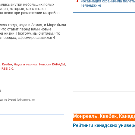
Росавиация ограничила полёты
одились внутри небольших полых
Геленджике
ера, которые, как считают
ия газов при разложении микробов
икла тогда, когда и Земля, и Марс были
 что ставит перед нами новые
 жизни. Поэтому, мы считаем, что
в породах, сформировавшихся 4
и:
Квебек
,
Наука и техника
,
Новости КАНАДЫ
,
е
RSS 2.0
.
)
ан не будет) (обязательно)
Монреаль, Квебек, Канад
Рейтинги канадских универ