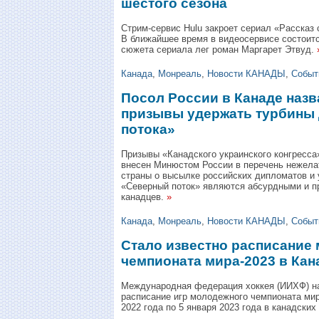
шестого сезона
Стрим-сервис Hulu закроет сериал «Рассказ 
В ближайшее время в видеосервисе состоитс
сюжета сериала лег роман Маргарет Этвуд.
Канада
,
Монреаль
,
Новости КАНАДЫ
,
Событ
Посол России в Канаде наз
призывы удержать турбины 
потока»
Призывы «Канадского украинского конгресса» 
внесен Минюстом России в перечень нежела
страны о высылке российских дипломатов и 
«Северный поток» являются абсурдными и 
канадцев.
»
Канада
,
Монреаль
,
Новости КАНАДЫ
,
Событ
Стало известно расписание
чемпионата мира-2023 в Кан
Международная федерация хоккея (ИИХФ) н
расписание игр молодежного чемпионата мир
2022 года по 5 января 2023 года в канадски