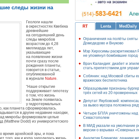
йшие следы жизни на
Геологи нашли
RT
Lenta
MedDaily
в окрестностях Квебека
древнейшие
на сегодняшний день
Ограничения на полёты сняты 
следы микробов
Домодедово и Внуково
возрастом до 4,28
миллиарда лет,
Мэр Хиросимы раскритиковал Р
указывающие
не упомянул бомбившие горо
на появление жизни
почти сразу после
Врач Каландия: диабет и эпиле
рождения планеты,
стать препятствием для управ
говорится в статье,
опубликованной
Собянин: над Москвой сбиты е
в журнале
Nature
.
вражеских беспилотника
“Наше открытие
Образцовыми признаны бурге
поддерживает гипотезу
трёх сетей из 20 проверенных
о том, что жизнь
на Земле появилась
Депутат Якубовский: компенса
у гидротермальных
за вывоз мусора положена ряд
го, как планета сформировалась.
дывается в другие недавние находки,
Четыре БПЛА уничтожены над
назад микробы формировали целые
Севастополем
д (Matthew Dodd) из университетского
В МИД указали на умолчание р
версии о взрывах «Северных п
 время архейской эры, и пока
Аналитик Блинкова: дачники мо
 того, как и когда зародилась жизнь.