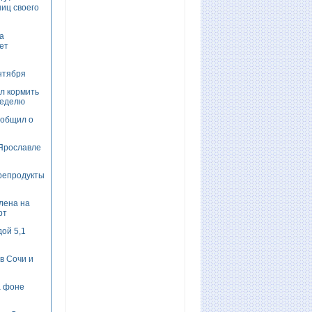
ниц своего
а
ет
нтября
л кормить
неделю
ообщил о
 Ярославле
репродукты
лена на
рт
ой 5,1
в Сочи и
а фоне