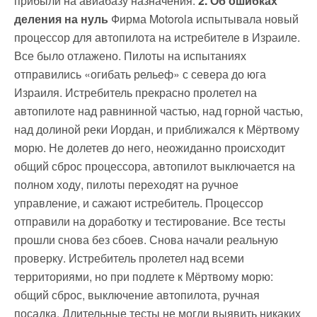
прибыли на авиабазу назначения.
2. Об ошибках
деления на нуль
Фирма Motorola испытывала новый
процессор для автопилота на истребителе в Израиле.
Все было отлажено. Пилоты на испытаниях
отправились «огибать рельеф» с севера до юга
Израиля. Истребитель прекрасно пролетел на
автопилоте над равнинной частью, над горной частью,
над долиной реки Иордан, и приближался к Мёртвому
морю. Не долетев до него, неожиданно происходит
общий сброс процессора, автопилот выключается на
полном ходу, пилоты переходят на ручное
управление, и сажают истребитель. Процессор
отправили на доработку и тестирование. Все тесты
прошли снова без сбоев. Снова начали реальную
проверку. Истребитель пролетел над всеми
территориями, но при подлете к Мёртвому морю:
общий сброс, выключение автопилота, ручная
посадка. Длительные тесты не могли выявить никаких