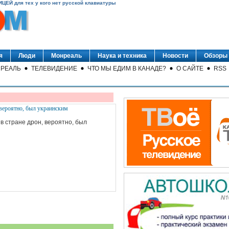
ИЦЕЙ для тех у кого нет русской клавиатуры
 вероятно, был украинским
в стране дрон, вероятно, был
я
Люди
Монреаль
Наука и техника
Новости
Обзоры
РЕАЛЬ
ТЕЛЕВИДЕНИЕ
ЧТО МЫ ЕДИМ В КАНАДЕ?
О САЙТЕ
RSS
т интерес к Оренбургской области
ренбургской области. Об этом заявил
рге Андрей Хибаков.