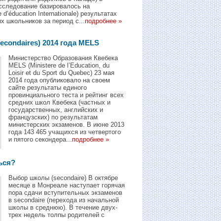
сследование базировалось на
’éducation Internationale) результатax
х школьников за период с...
подробнее »
econdaires) 2014 года MELS
Mинистерство Образования Квебека
MELS (Ministere de l’Education, du
Loisir et du Sport du Quebec) 23 мая
2014 года опубликовало на своeм
сайте результаты единого
провинциального теста и рейтинг всех
средних школ Квебека (частных и
государственных, английских и
французских) по результатам
министерских экзаменов. В июне 2013
года 143 465 учащихся из четвертого
и пятого секондера...
подробнее »
ься?
Выбор школы (secondaire) В октябре
месяце в Монреале наступает горячая
пора сдачи вступительных экзаменов
в secondaire (перехода из начальной
школы в среднюю). В течение двух-
трех недель толпы родителей с