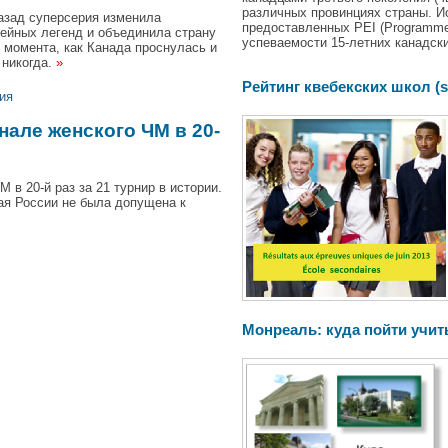
различных провинциях страны. И
азад суперсерия изменила
предоставленных PEI (Programme d
кейных легенд и объединила страну
успеваемости 15-летних канадски
 момента, как Канада проснулась и
 никогда.
»
Рейтинг квебекских школ (s
ия
але женского ЧМ в 20-
в 20-й раз за 21 турнир в истории.
ная России не была допущена к
Монреаль: куда пойти учит