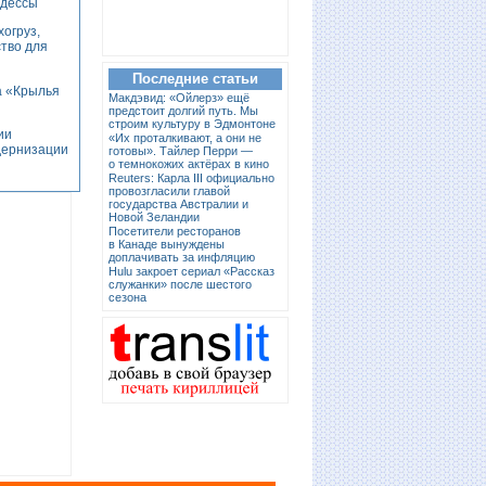
Одессы
огруз,
тво для
Последние статьи
а «Крылья
Макдэвид: «Ойлерз» ещё
предстоит долгий путь. Мы
строим культуру в Эдмонтоне
ии
«Их проталкивают, а они не
дернизации
готовы». Тайлер Перри —
о темнокожих актёрах в кино
Reuters: Карла III официально
провозгласили главой
государства Австралии и
Новой Зеландии
Посетители ресторанов
в Канаде вынуждены
доплачивать за инфляцию
Hulu закроет сериал «Рассказ
служанки» после шестого
сезона