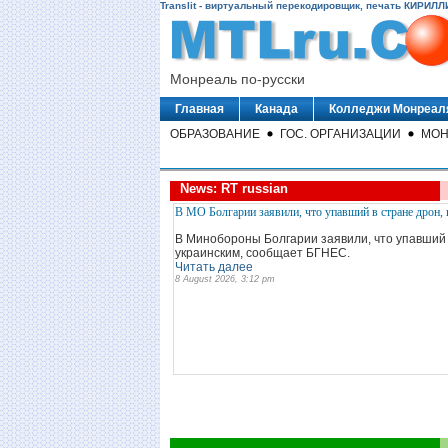
Translit - виртуальный перекодировщик, печать КИРИЛЛ
В МО Болгарии заявили, что упавший в стране дрон,
Монреаль по-русски
В Минобороны Болгарии заявили, что упавший 
украинским, сообщает БГНЕС.
Главная
Канада
Колледжи Монреал
Читать далее
8 August 2026, 3:12 pm
ОБРАЗОВАНИЕ
ГОС. ОРГАНИЗАЦИИ
МОН
News: RT russian
Дипломат Хибаков: иностранные инвесторы проявляю
Иностранные инвесторы проявляют интерес к О
глава представительства МИД России в Оренбу
Читать далее
8 August 2026, 3:06 pm