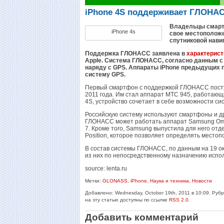
iPhone 4S поддерживает ГЛОНАС
Владельцы смар
iPhone 4s
свое местоположе
спутниковой нав
Поддержка ГЛОНАСС заявлена в
характерист
Apple. Система ГЛОНАСС, согласно данным с 
наряду с GPS. Аппараты iPhone предыдущих 
систему GPS.
Первый смартфон с поддержкой ГЛОНАСС поступ
2011 года. Им стал аппарат МТС 945, работающи
4S, устройство сочетает в себе возможности с
Российскую систему используют смартфоны и др
ГЛОНАСС может работать аппарат Samsung Om
7. Кроме того, Samsung выпустила для него отде
Position, которое позволяет определять место
В состав системы ГЛОНАСС, по данным на 19 окт
из них по непосредственному назначению испол
source: lenta.ru
Метки:
GLONASS
,
iPhone
,
Наука и техника
,
Новости
Добавлено: Wednesday, October 19th, 2011 в 10:09. Руб
на эту статью доступны по ссылке
RSS 2.0
.
Добавить комментарий