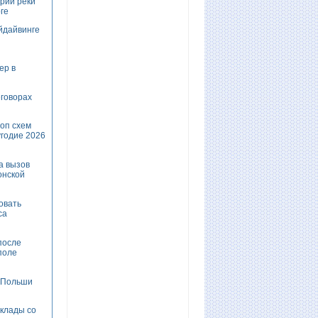
ории реки
ге
айдайвинге
ер в
еговорах
оп схем
годие 2026
а вызов
онской
овать
са
после
поле
и Польши
клады со