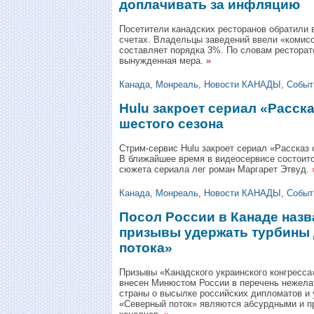
доплачивать за инфляцию
Посетители канадских ресторанов обратили 
счетах. Владельцы заведений ввели «комис
составляет порядка 3%. По словам ресторат
вынужденная мера.
»
Канада
,
Монреаль
,
Новости КАНАДЫ
,
Событ
Hulu закроет сериал «Расск
шестого сезона
Стрим-сервис Hulu закроет сериал «Рассказ 
В ближайшее время в видеосервисе состоитс
сюжета сериала лег роман Маргарет Этвуд.
Канада
,
Монреаль
,
Новости КАНАДЫ
,
Событ
Посол России в Канаде наз
призывы удержать турбины 
потока»
Призывы «Канадского украинского конгресса» 
внесен Минюстом России в перечень нежела
страны о высылке российских дипломатов и 
«Северный поток» являются абсурдными и 