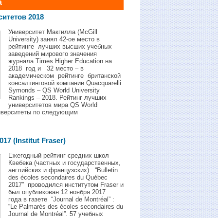
а
ситетов 2018
Университет Макгилла (McGill
University) занял 42-ое место в
рейтинге лучших высших учебных
заведений мирового значения
журнала Times Higher Education на
2018 год и 32 местo – в
академическом рейтинге британской
консалтинговой компании Quacquarelli
Symonds – QS World University
Rankings – 2018. Рейтинг лучших
университетов мира QS World
университеты по следующим
7 (Institut Fraser)
Ежегодный рейтинг средних школ
Квебека (частных и государственных,
английских и французских) “Bulletin
des écoles secondaires du Québec
2017” проводился институтом Fraser и
был опубликован 12 ноября 2017
года в газете “Journal de Montréal” :
“Le Palmarès des écoles secondaires du
Journal de Montréal”. 57 учебных