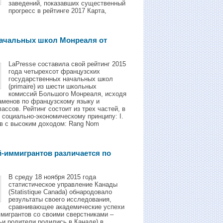
заведений, показавших существенный
прогресс в рейтинге 2017 Карта,
начальных школ Mонреаля от
LaPresse составила свой рейтинг 2015
года четырехсот французских
государственных начальных школ
(primaire) из шести школьных
комиссий Большого Монреаля, исходя
заменов по французскому языку и
ссов. Рейтинг состоит из трех частей, в
 социально-экономическому принципу: I.
в с высоким доходом: Rang Nom
й-иммигрантов различается по
В среду 18 ноября 2015 года
статистическое управление Канады
(Statistique Canada) обнародовало
результаты своего исследования,
сравнивающее академические успехи
ммигрантов со своими сверстниками –
ьи родители родились в Канаде) в