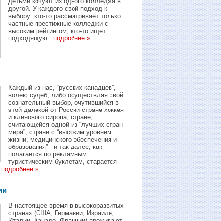
детьми кочуют из одного колледжа в
другой. У каждого свой подход к
выбору: кто-то рассматривает только
частные престижные колледжи с
высоким рейтингом, кто-то ищет
подходящую...
подробнее »
Каждый из нас, “русских канадцев”,
волею судеб, либо осуществляя свой
сознательный выбор, очутившийся в
этой далекой от России стране хоккея
и кленового сиропа, стране,
считающейся одной из “лучших стран
мира”, стране с “высоким уровнем
жизни, медицинского обеспечения и
образования” и так далее, как
полагается по рекламным
туристическим буклетам, старается
.
подробнее »
ии
В настоящее время в высокоразвитых
странах (США, Германии, Израиле,
Италии, Канаде, Франции) проживают