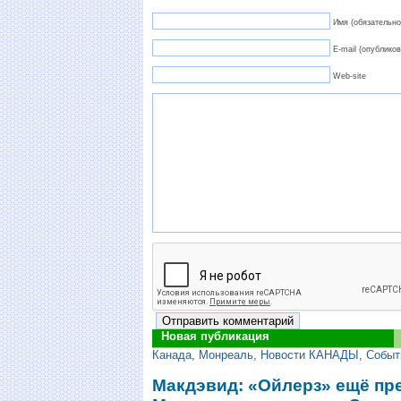
Имя (обязательно
E-mail (опубликов
Web-site
Новая публикация
Канада
,
Монреаль
,
Новости КАНАДЫ
,
Событ
Макдэвид: «Ойлерз» ещё пре