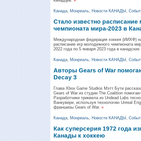
канадцев.
»
Канада
,
Монреаль
,
Новости КАНАДЫ
,
Событ
Стало известно расписание
чемпионата мира-2023 в Кан
Международная федерация хоккея (ИИХФ) н
расписание игр молодежного чемпионата мир
2022 года по 5 января 2023 года в канадски
Канада
,
Монреаль
,
Новости КАНАДЫ
,
Событ
Авторы Gears of War помогаю
Decay 3
Глава Xbox Game Studios Мэтт Бути рассказ
Gears of War из студии The Coalition помогаю
Разработчики триквела из Undead Labs тесно 
Ванкувере, используя технологию Unreal Eng
франшизы Gears of War.
»
Канада
,
Монреаль
,
Новости КАНАДЫ
,
Событ
Как суперсерия 1972 года и
Канады к хоккею