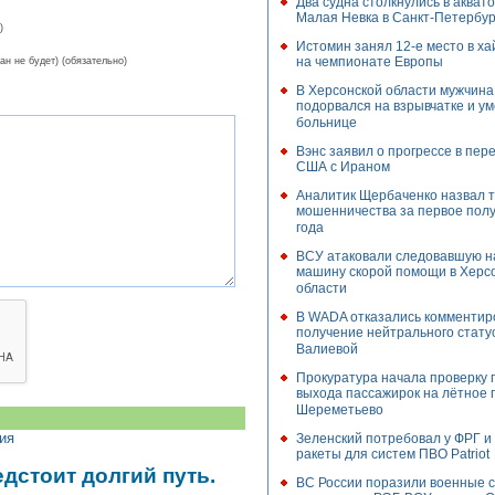
Два судна столкнулись в акват
Малая Невка в Санкт-Петербур
)
Истомин занял 12-е место в х
на чемпионате Европы
ан не будет) (обязательно)
В Херсонской области мужчина
подорвался на взрывчатке и ум
больнице
Вэнс заявил о прогрессе в пер
США с Ираном
Аналитик Щербаченко назвал т
мошенничества за первое полу
года
ВСУ атаковали следовавшую н
машину скорой помощи в Херс
области
В WADA отказались комментир
получение нейтрального стату
Валиевой
Прокуратура начала проверку 
выхода пассажирок на лётное 
Шереметьево
ия
Зеленский потребовал у ФРГ 
ракеты для систем ПВО Patriot
дстоит долгий путь.
ВС России поразили военные с