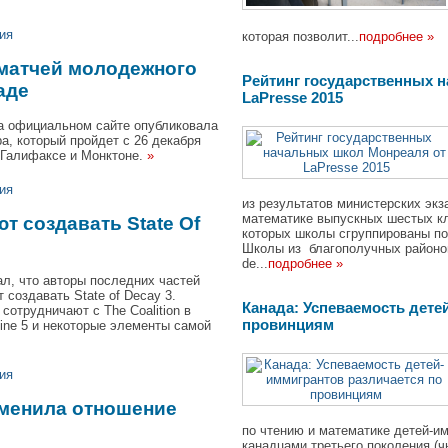
ия
которая позволит...
подробнее »
 матчей молодежного
Рейтинг государственных 
аде
LaPresse 2015
а официальном сайте опубликовала
а, который пройдет с 26 декабря
х Галифаксе и Монктоне.
»
ия
из результатов министерских эк
математике выпускных шестых кла
т создавать State Of
которых школы сгруппированы по
Школы из благополучных районо
de...
подробнее »
ал, что авторы последних частей
т создавать State of Decay 3.
Канада: Успеваемость дете
сотрудничают с The Coalition в
провинциям
ine 5 и некоторые элементы самой
ия
зменила отношение
по чтению и математике детей-и
канадцами третьего поколения (ч