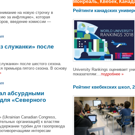
Монреаль, Квебек, Канад
Рейтинги канадских универ
внимание на новую строчку в
сию за инфляцию», которая
оров, введение комиссии —
ия
аз служанки» после
служанки» после шестого сезона.
я премьера пятого сезона. В основу
University Rankings оценивает 
»
показателям:...
подробнее »
ия
Pейтинг квебекских школ, 201
вал абсурдными
для «Северного
(Ukrainian Canadian Congress,
тельных организаций) к властям
удержании турбин для газопровода
противоречащими интересам