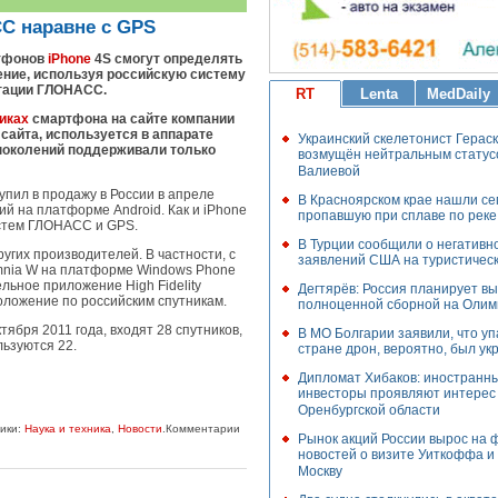
С наравне с GPS
тфонов
iPhone
4S смогут определять
ние, используя российскую систему
игации ГЛОНАСС.
RT
Lenta
MedDaily
иках
смартфона на сайте компании
сайта, используется в аппарате
Украинский скелетонист Герас
поколений поддерживали только
возмущён нейтральным статус
Валиевой
ил в продажу в России в апреле
В Красноярском крае нашли се
й на платформе Android. Как и iPhone
пропавшую при сплаве по реке
истем ГЛОНАСС и GPS.
В Турции сообщили о негативн
угих производителей. В частности, с
заявлений США на туристичес
nia W на платформе Windows Phone
льное приложение High Fidelity
Дегтярёв: Россия планирует в
положение по российским спутникам.
полноценной сборной на Олим
ября 2011 года, входят 28 спутников,
В МО Болгарии заявили, что у
ьзуются 22.
стране дрон, вероятно, был ук
Дипломат Хибаков: иностранн
инвесторы проявляют интерес 
Оренбургской области
рики:
Наука и техника
,
Новости
.Комментарии
Рынок акций России вырос на 
новостей о визите Уиткоффа и
Москву