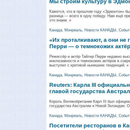
Мы строим культуру в Эдмо
Кажется, что в прошлом году «Эдмонтон» бы
разница — всего в одну победу. Нам ещё пре
это знаем.
»
Канада
,
Монреаль
,
Новости КАНАДЫ
,
Событ
«Их проталкивают, а они не 
Перри — о темнокожих актёр
Режиссёр и актёр Тайлер Перри недавно выс
инклюзивности и темнокожих актёров в совр
выступил с критикой нынешних тенденций.
»
Канада
,
Монреаль
,
Новости КАНАДЫ
,
Событ
Reuters: Карла III официаль
главой государства Австра
Король Великобритании Карл III был официа
государства Австралии и Новой Зеландии. О
Канада
,
Монреаль
,
Новости КАНАДЫ
,
Событ
Посетители ресторанов в К