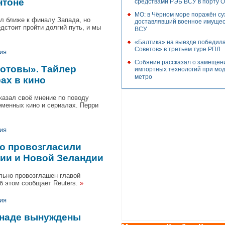
нтоне
средствами РЭБ ВСУ в порту 
МО: в Чёрном море поражён сух
л ближе к финалу Запада, но
доставлявший военное имущес
дстоит пройти долгий путь, и мы
ВСУ
«Балтика» на выезде победил
Советов» в третьем туре РПЛ
ия
Собянин рассказал о замещен
готовы». Тайлер
импортных технологий при мо
метро
ах в кино
казал своё мнение по поводу
еменных кино и сериалах. Перри
ия
но провозгласили
лии и Новой Зеландии
льно провозглашен главой
б этом сообщает Reuters.
»
ия
анаде вынуждены