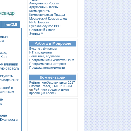
Анекдоты из России
Аргументы и Факты
Коммерсантъ
Комсомольская Правда
Московский Комсомолец
РИА Новости
InoCMI
Русская служба BBC
Советский Спорт
Экстра М
кевич
ом
Работа в Монреале
Бухучет, финансы
мью,
ИТ, сисадмины
Логистика, водители
 Кан
Программисты Windows/Linux
Программисты интернет
ом влиянии
Продажа недвижимости
кую отрасль
ыступить
Комментарии
пиаде-2028
Pейтинг квебекских школ 2017
(Institut Fraser) | MTLru.COM
павший в
on
Рейтинги средних школ
раинским
провинции Квебек
ые
к
фоне
 Кушнера в