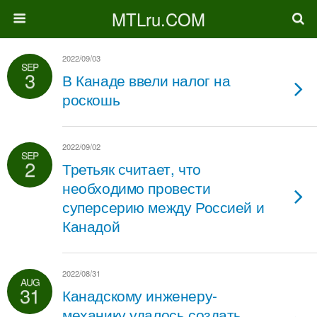
MTLru.COM
2022/09/03
SEP
3
В Канаде ввели налог на
роскошь
2022/09/02
SEP
2
Третьяк считает, что
необходимо провести
суперсерию между Россией и
Канадой
2022/08/31
AUG
31
Канадскому инженеру-
механику удалось создать