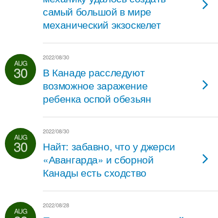
самый большой в мире
механический экзоскелет
2022/08/30
AUG
30
В Канаде расследуют
возможное заражение
ребенка оспой обезьян
2022/08/30
AUG
30
Найт: забавно, что у джерси
«Авангарда» и сборной
Канады есть сходство
2022/08/28
AUG