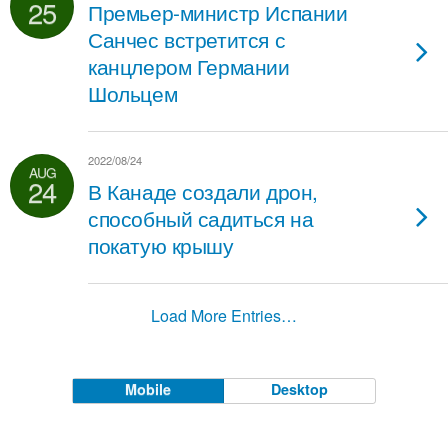
25
Премьер-министр Испании
Санчес встретится с
канцлером Германии
Шольцем
2022/08/24
AUG
24
В Канаде создали дрон,
способный садиться на
покатую крышу
Load More Entries…
Mobile
Desktop