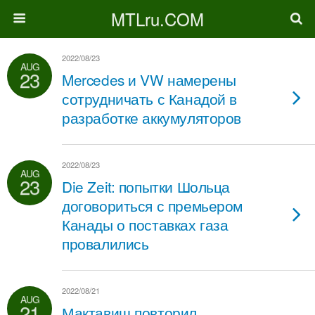
MTLru.COM
2022/08/23
AUG
23
Mercedes и VW намерены
сотрудничать с Канадой в
разработке аккумуляторов
2022/08/23
AUG
23
Die Zeit: попытки Шольца
договориться с премьером
Канады о поставках газа
провалились
2022/08/21
AUG
21
Мактавиш повторил